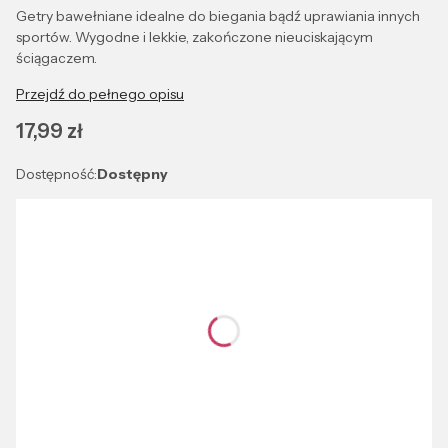
Getry bawełniane idealne do biegania bądź uprawiania innych
sportów. Wygodne i lekkie, zakończone nieuciskającym
ściągaczem.
Przejdź do pełnego opisu
Cena
17,99 zł
Dostępność:
Dostępny
Wybierz wariant produktu:
Poszczególne warianty mogą różnić się ceną
*
CHABROWY
Kolor
CHABROWY
*
UNIWERSALNY
Rozmiar
UNIWERSALNY