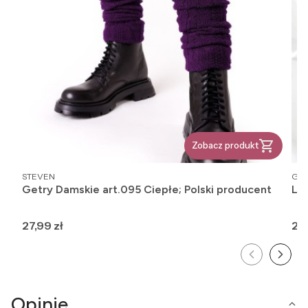
Zobacz produkt
PRODUCENT
PR
STEVEN
GAT
Getry Damskie art.095 Ciepłe; Polski producent
Leg
Cena
Ce
27,99 zł
24,
Opinie