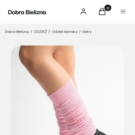
Produkty w kosz
Zaloguj się
Koszyk
Menu
Dobra-Bielizna
ODZIEŻ
Odzież damska
Getry