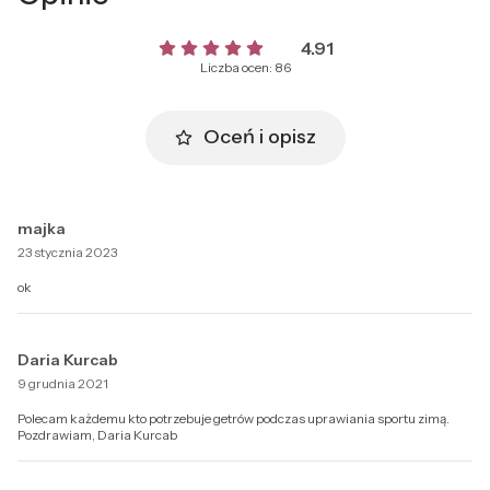
4.91
Liczba ocen: 86
Oceń i opisz
majka
23 stycznia 2023
ok
Daria Kurcab
9 grudnia 2021
Polecam każdemu kto potrzebuje getrów podczas uprawiania sportu zimą.
Pozdrawiam, Daria Kurcab