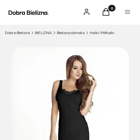
Produkty w kosz
Zaloguj się
Koszyk
Menu
Dobra-Bielizna
BIELIZNA
Bielizna damska
Halki i Półhalki