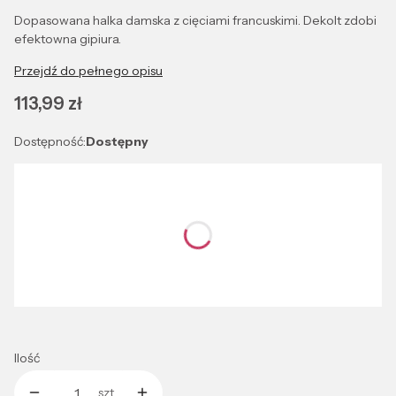
Dopasowana halka damska z cięciami francuskimi. Dekolt zdobi
efektowna gipiura.
Przejdź do pełnego opisu
Cena
113,99 zł
Dostępność:
Dostępny
Wybierz wariant produktu:
Poszczególne warianty mogą różnić się ceną
*
Kolor
Wybierz
Ilość
szt.