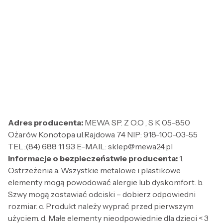
Adres producenta:
MEWA SP. Z O.O , S K 05-850
Ożarów Konotopa ul.Rajdowa 74 NIP: 918-100-03-55
TEL.:(84) 688 11 93 E-MAIL: sklep@mewa24.pl
Informacje o bezpieczeństwie producenta:
1.
Ostrzeżenia a. Wszystkie metalowe i plastikowe
elementy mogą powodować alergie lub dyskomfort. b.
Szwy mogą zostawiać odciski – dobierz odpowiedni
rozmiar. c. Produkt należy wyprać przed pierwszym
użyciem. d. Małe elementy nieodpowiednie dla dzieci < 3