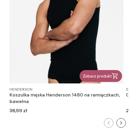
Zobacz produkt
PRODUCENT
PR
HENDERSON
STE
Koszulka męska Henderson 1480 na ramiączkach,
Get
bawełna
Cena
Ce
38,99 zł
27,