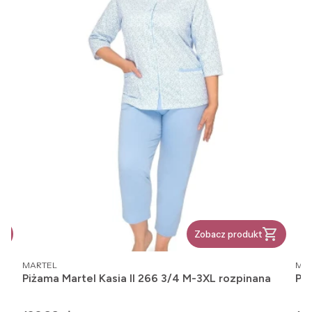
Zobacz produkt
PRODUCENT
PR
MARTEL
MA
Piżama Martel Kasia II 266 3/4 M-3XL rozpinana
Piż