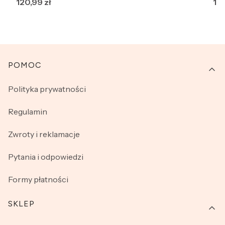
Cena
Ce
120,99 zł
120
Linki w stopce
POMOC
Polityka prywatności
Regulamin
Zwroty i reklamacje
Pytania i odpowiedzi
Formy płatności
SKLEP