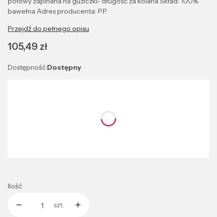
połowy zapinana na guziczki- długość za kolana Skład: 100%
bawełna Adres producenta: P.P.
Przejdź do pełnego opisu
Cena
105,49 zł
Dostępność:
Dostępny
Wybierz wariant produktu:
Poszczególne warianty mogą różnić się ceną
*
Kolor
Wybierz
Ilość
szt.