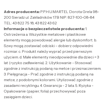
Adres producenta:
P.P.H.U.MARTEL Dorota Grela 98-
200 Sieradz ul. Zakładników 17B NIP: 827-100-08-84
TEL: 43 822 75 18, 43 822 43 62
Informacje o bezpieczeństwie producenta:
1.
Ostrzeżenia a. Wszystkie metalowe i plastikowe
elementy mogą powodować alergie lub dyskomfort. b.
Szwy mogą zostawiać odciski – dobierz odpowiedni
rozmiar. c. Produkt należy wyprać przed pierwszym
użyciem. d. Małe elementy nieodpowiednie dla dzieci < 3
lat (ryzyko zadławienia). 2. Użytkowanie - Stosować
zgodnie z instrukcją podaną na metce i przeznaczeniem.
3. Pielęgnacja - Prać zgodnie z instrukcją podaną na
metce, z podobnymi kolorami. Utylizować zgodnie z
zasadami recyklingu. 4. Gwarancja - 2 lata. 5. Ryzyka -
Opakowanie (papier, folia) przechowywać poza
zasięgiem dzieci.