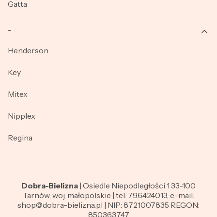
Gatta
_
Henderson
Key
Mitex
Nipplex
Regina
Dobra-Bielizna
| Osiedle Niepodległości 1 33-100
Tarnów, woj. małopolskie | tel: 796424013, e-mail:
shop@dobra-bielizna.pl | NIP: 8721007835 REGON:
850363747