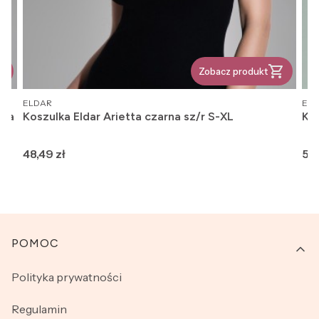
Zobacz produkt
PRODUCENT
PR
ELDAR
EL
tta
Koszulka Eldar Arietta czarna sz/r S-XL
Kos
Cena
Ce
48,49 zł
53,
Linki w stopce
POMOC
Polityka prywatności
Regulamin