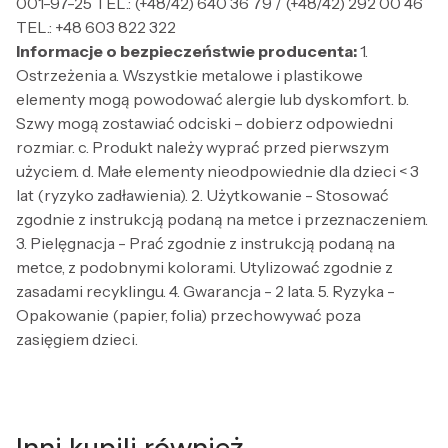
001-97-25 TEL.: (+48/42) 640 36 79 / (+48/42) 292 00 46
TEL.: +48 603 822 322
Informacje o bezpieczeństwie producenta:
1.
Ostrzeżenia a. Wszystkie metalowe i plastikowe
elementy mogą powodować alergie lub dyskomfort. b.
Szwy mogą zostawiać odciski – dobierz odpowiedni
rozmiar. c. Produkt należy wyprać przed pierwszym
użyciem. d. Małe elementy nieodpowiednie dla dzieci < 3
lat (ryzyko zadławienia). 2. Użytkowanie - Stosować
zgodnie z instrukcją podaną na metce i przeznaczeniem.
3. Pielęgnacja - Prać zgodnie z instrukcją podaną na
metce, z podobnymi kolorami. Utylizować zgodnie z
zasadami recyklingu. 4. Gwarancja - 2 lata. 5. Ryzyka -
Opakowanie (papier, folia) przechowywać poza
zasięgiem dzieci.
Inni kupili również