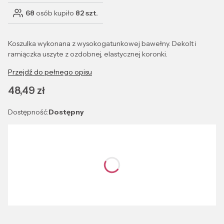
68
osób kupiło
82 szt.
Koszulka wykonana z wysokogatunkowej bawełny. Dekolt i
ramiączka uszyte z ozdobnej, elastycznej koronki.
Przejdź do pełnego opisu
Cena
48,49 zł
Dostępność:
Dostępny
Wybierz wariant produktu:
Poszczególne warianty mogą różnić się ceną
*
Kolor
Wybierz