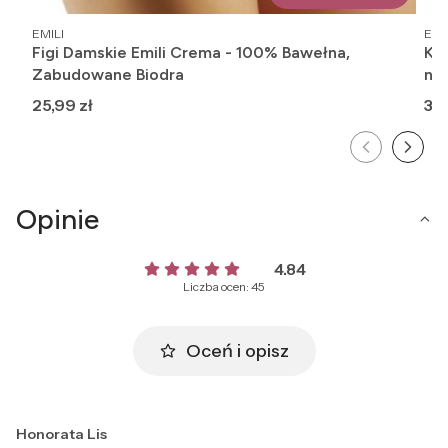
PRODUCENT
PR
EMILI
EMI
Figi Damskie Emili Crema - 100% Bawełna,
Ko
Zabudowane Biodra
na
Cena
Ce
25,99 zł
37,
Opinie
4.84
Liczba ocen: 45
Oceń i opisz
Honorata Lis