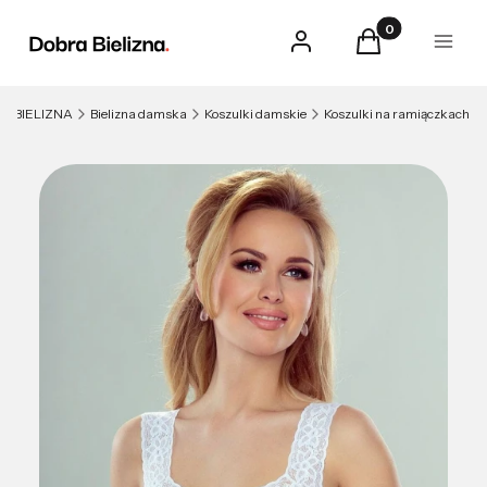
Produkty w kosz
Zaloguj się
Koszyk
Menu
BIELIZNA
Bielizna damska
Koszulki damskie
Koszulki na ramiączkach