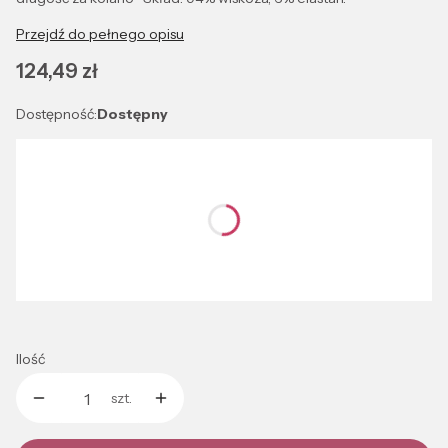
Przejdź do pełnego opisu
Cena
124,49 zł
Dostępność:
Dostępny
Wybierz wariant produktu:
Poszczególne warianty mogą różnić się ceną
*
Kolor
Wybierz
Ilość
szt.