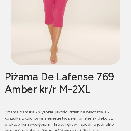
Piżama De Lafense 769
Amber kr/r M-2XL
Piżama damska - wysokiej jakości dzianina wiskozowa -
koszulka z kolorowym, energetycznym printem - dekolt z
efektownym wycięciem - krótki rękaw - spodnie jednolite,
długość za kolano Skład: 94% wiskoza, 6% elastan.