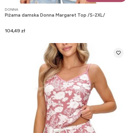
PRODUCENT
DONNA
Piżama damska Donna Margaret Top /S-2XL/
Cena
104,49 zł