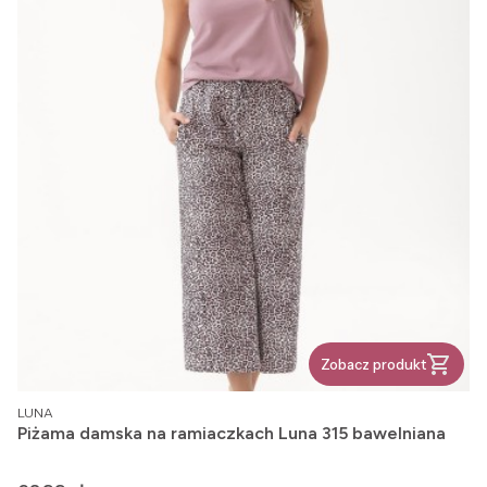
Zobacz produkt
PRODUCENT
LUNA
Piżama damska na ramiaczkach Luna 315 bawelniana