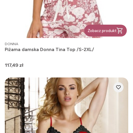
Zobacz produkt
PRODUCENT
DONNA
Piżama damska Donna Tina Top /S-2XL/
Cena
117,49 zł