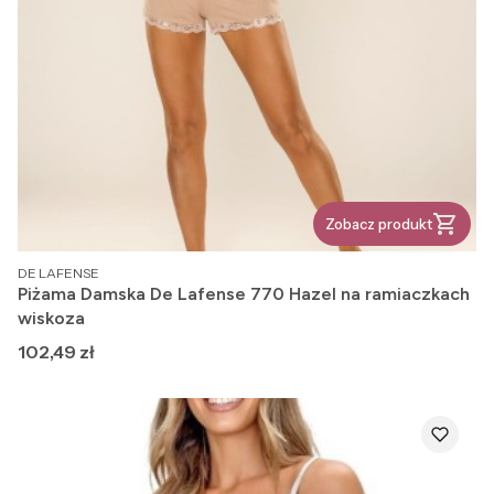
Zobacz produkt
PRODUCENT
DE LAFENSE
Piżama Damska De Lafense 770 Hazel na ramiaczkach
wiskoza
Cena
102,49 zł