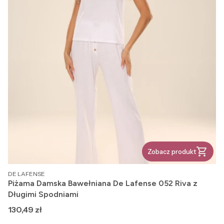
Zobacz produkt
PRODUCENT
DE LAFENSE
Piżama Damska Bawełniana De Lafense 052 Riva z
Długimi Spodniami
Cena
130,49 zł