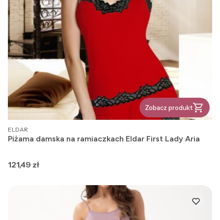
Zobacz produkt
PRODUCENT
ELDAR
Piżama damska na ramiaczkach Eldar First Lady Aria
Cena
121,49 zł