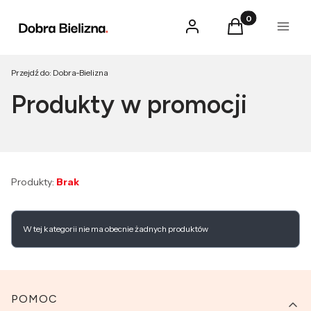
Produkty w kosz
Zaloguj się
Koszyk
Menu
Przejdź do:
Dobra-Bielizna
Produkty w promocji
Produkty:
Brak
Lista produktów
W tej kategorii nie ma obecnie żadnych produktów
Linki w stopce
POMOC