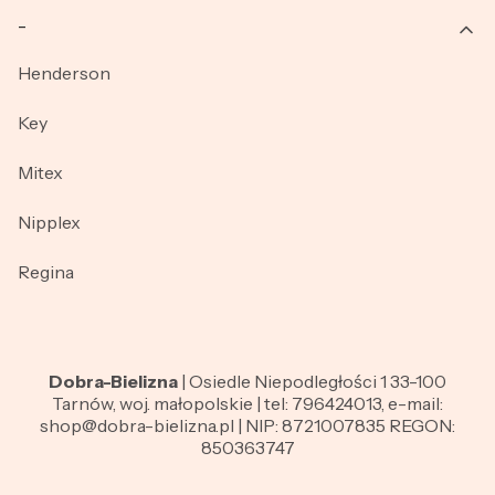
_
Henderson
Key
Mitex
Nipplex
Regina
Dobra-Bielizna
| Osiedle Niepodległości 1 33-100
Tarnów, woj. małopolskie | tel: 796424013, e-mail:
shop@dobra-bielizna.pl | NIP: 8721007835 REGON:
850363747