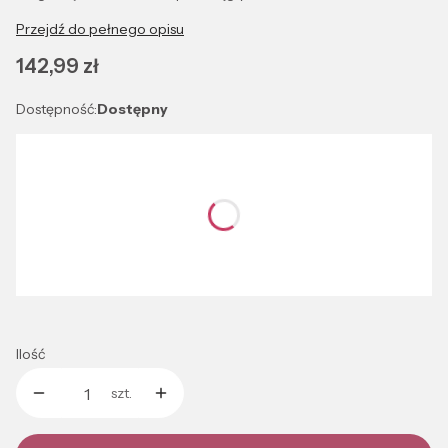
Przejdź do pełnego opisu
Cena
142,99 zł
Dostępność:
Dostępny
Wybierz wariant produktu:
Poszczególne warianty mogą różnić się ceną
*
Kolor
Wybierz
Ilość
szt.