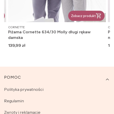
Zobacz produkt
PRODUCENT
PR
CORNETTE
CO
Piżama Cornette 634/30 Molly długi rękaw
Piż
damska
mę
Cena
Ce
139,99 zł
142
Linki w stopce
POMOC
Polityka prywatności
Regulamin
Zwroty i reklamacje