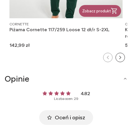
Zobacz produkt
PRODUCENT
PR
CORNETTE
CO
Piżama Cornette 117/259 Loose 12 dł/r S-2XL
Ko
rę
Cena
Ce
142,99 zł
52,
Opinie
4.82
Liczba ocen: 29
Oceń i opisz