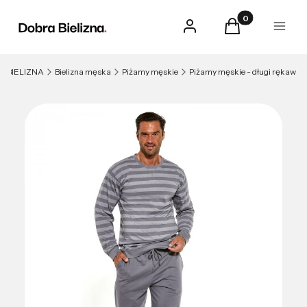
Produkty w kosz
Zaloguj się
Koszyk
Menu
BIELIZNA
Bielizna męska
Piżamy męskie
Piżamy męskie - długi rękaw