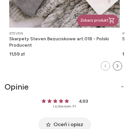
Zobacz produkt
PRODUCENT
PR
STEVEN
WO
Skarpety Steven Bezuciskowe art.018 - Polski
Sk
Producent
Cena
Ce
11,59 zł
12,
Opinie
4.93
Liczba ocen: 51
Oceń i opisz