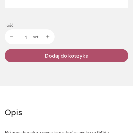
Wybierz
Ilość
szt.
Dodaj do koszyka
Opis
Piżama damska z wysokiej jakości wiskozy 94% z