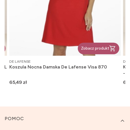
Zobacz produkt
PRODUCENT
PR
DE LAFENSE
DE 
2XL
Koszula Nocna Damska De Lafense Visa 870
Ko
- 
Cena
Ce
65,49 zł
68,
Linki w stopce
POMOC