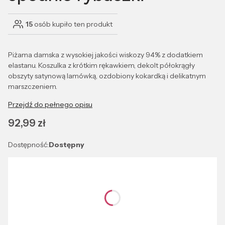
15
osób kupiło ten produkt
Piżama damska z wysokiej jakości wiskozy 94% z dodatkiem
elastanu. Koszulka z krótkim rękawkiem, dekolt półokrągły
obszyty satynową lamówką, ozdobiony kokardką i delikatnym
marszczeniem.
Przejdź do pełnego opisu
Cena
92,99 zł
Dostępność:
Dostępny
Wybierz wariant produktu:
Poszczególne warianty mogą różnić się ceną
*
Kolor