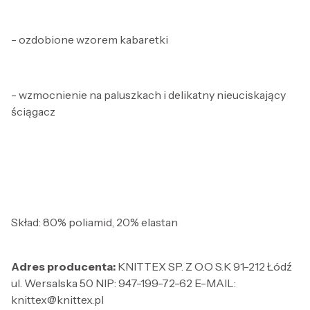
- ozdobione wzorem kabaretki
- wzmocnienie na paluszkach i delikatny nieuciskający
ściągacz
Skład: 80% poliamid, 20% elastan
Adres producenta:
KNITTEX SP. Z O.O S.K 91-212 Łódź
ul. Wersalska 50 NIP: 947-199-72-62 E-MAIL:
knittex@knittex.pl