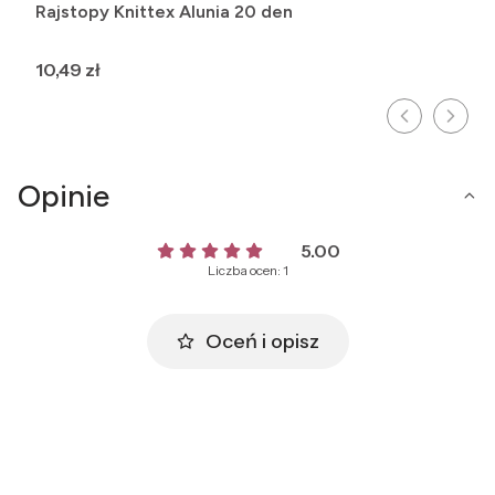
Rajstopy Knittex Alunia 20 den
Cena
10,49 zł
Opinie
5.00
Liczba ocen: 1
Oceń i opisz