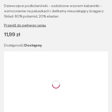
Dziewczęce podkolanówki - ozdobione wzorem kabaretki -
wzmocnienie na paluszkach i delikatny nieuciskający ściągacz
Skład: 80% poliamid, 20% elastan.
Przejdź do pełnego opisu
Cena
11,99 zł
Dostępność:
Dostępny
Wybierz wariant produktu:
Poszczególne warianty mogą różnić się ceną
*
NERO
Kolor
NERO
*
UNIWERSALNY
Rozmiar
UNIWERSALNY