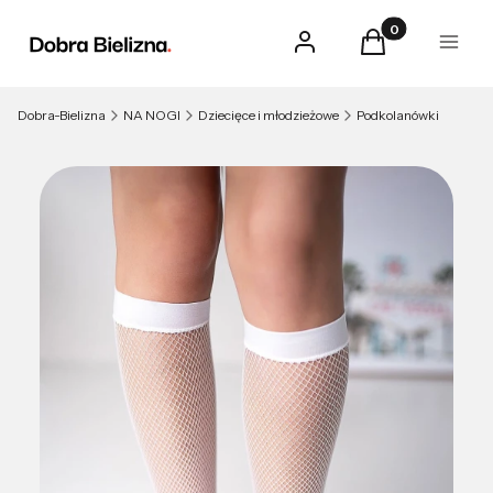
Produkty w kosz
Zaloguj się
Koszyk
Menu
Dobra-Bielizna
NA NOGI
Dziecięce i młodzieżowe
Podkolanówki