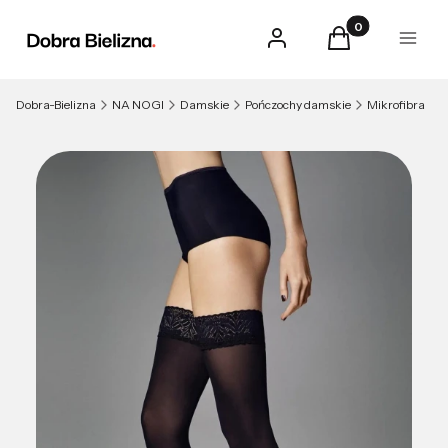
Produkty w kosz
Zaloguj się
Koszyk
Menu
Dobra-Bielizna
NA NOGI
Damskie
Pończochy damskie
Mikrofibra