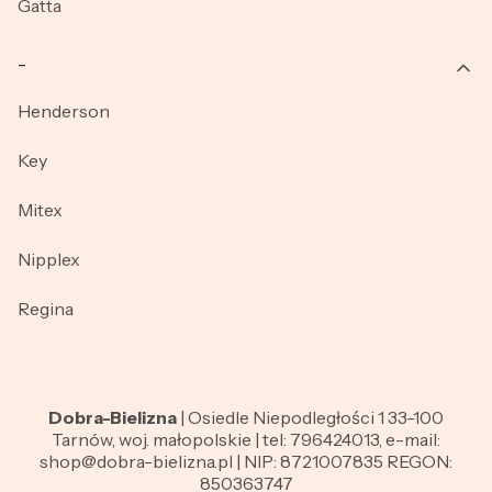
Gatta
_
Henderson
Key
Mitex
Nipplex
Regina
Dobra-Bielizna
| Osiedle Niepodległości 1 33-100
Tarnów, woj. małopolskie | tel: 796424013, e-mail:
shop@dobra-bielizna.pl | NIP: 8721007835 REGON:
850363747