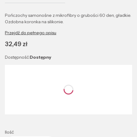
Pończochy samonośne z mikrofibry o grubości 60 den, gładkie.
Ozdobna koronka na silikonie.
Przejdź do pełnego opisu
Cena
32,49 zł
Dostępność:
Dostępny
Wybierz wariant produktu:
Poszczególne warianty mogą różnić się ceną
*
Kolor
Wybierz
Ilość