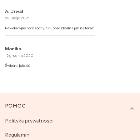
A. Drwal
23 lutego 2021
Rewelacyjne pończochy. Grubosc idealna jak na teraz.
Monika
12 grudnia 2020
Świetna jakość
Linki w stopce
POMOC
Polityka prywatności
Regulamin