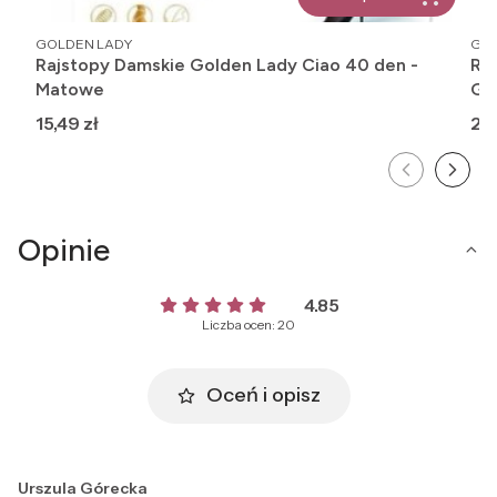
PRODUCENT
PR
GOLDEN LADY
GOL
Rajstopy Damskie Golden Lady Ciao 40 den -
Ra
Matowe
Gła
Cena
Ce
15,49 zł
24,
Opinie
4.85
Liczba ocen: 20
Oceń i opisz
Urszula Górecka