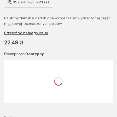
19
osób kupiło
23 szt.
Rajstopy damskie, ozdobione wzorem. Bez wyznaczonej części
majtkowej i zaznaczonych palców.
Przejdź do pełnego opisu
Cena
22,49 zł
Dostępność:
Dostępny
Wybierz wariant produktu:
Poszczególne warianty mogą różnić się ceną
*
Kolor
Wybierz