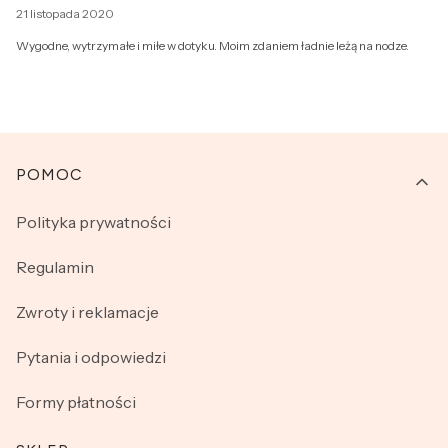
21 listopada 2020
Wygodne, wytrzymałe i miłe w dotyku. Moim zdaniem ładnie leżą na nodze.
Linki w stopce
POMOC
Polityka prywatności
Regulamin
Zwroty i reklamacje
Pytania i odpowiedzi
Formy płatności