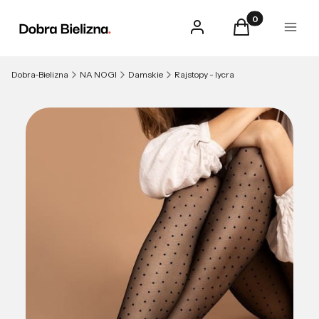
Produkty w kosz
Zaloguj się
Koszyk
Menu
Dobra-Bielizna
NA NOGI
Damskie
Rajstopy - lycra