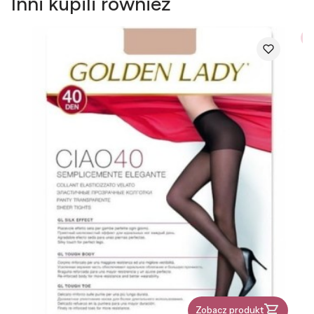
Inni kupili również
Be
Zobacz produkt