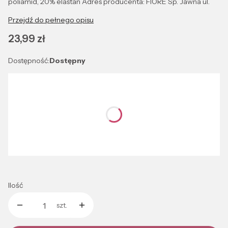
poliamid, 20% elastan Adres producenta: FIORE Sp. Jawna ul.
Przejdź do pełnego opisu
Cena
23,99 zł
Dostępność:
Dostępny
Wybierz wariant produktu:
Poszczególne warianty mogą różnić się ceną
*
Kolor
Wybierz
Ilość
szt.