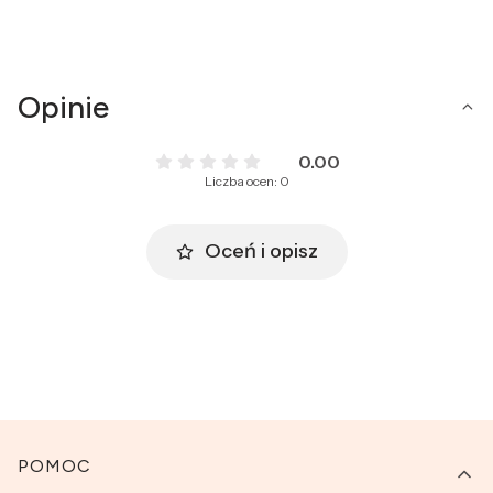
Opinie
0.00
Liczba ocen: 0
Oceń i opisz
Linki w stopce
POMOC