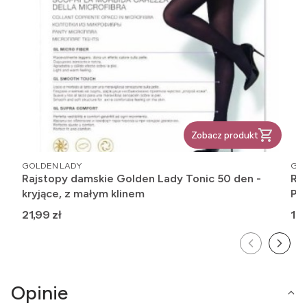
Zobacz produkt
PRODUCENT
PR
GOLDEN LADY
GOL
Rajstopy damskie Golden Lady Tonic 50 den -
Raj
kryjące, z małym klinem
Pó
Cena
Ce
21,99 zł
10,
Opinie