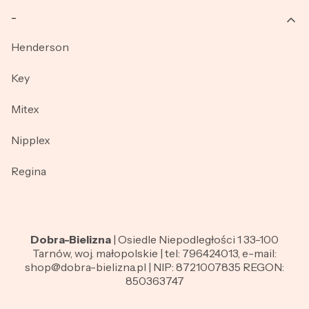
_
Henderson
Key
Mitex
Nipplex
Regina
Dobra-Bielizna
| Osiedle Niepodległości 1 33-100
Tarnów, woj. małopolskie | tel: 796424013, e-mail:
shop@dobra-bielizna.pl | NIP: 8721007835 REGON:
850363747