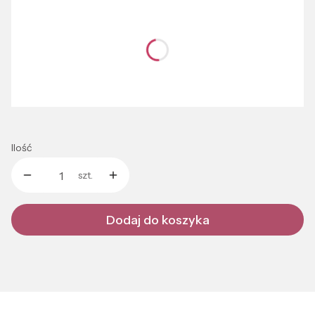
Wybierz wariant produktu:
Poszczególne warianty mogą różnić się ceną
*
Kolor
Wybierz
Ilość
szt.
Dodaj do koszyka