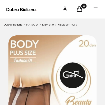
Produkty w kosz
Zaloguj się
Koszyk
Menu
Dobra-Bielizna
NA NOGI
Damskie
Rajstopy - lycra