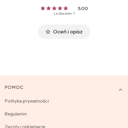
5.00
Liczba ocen: 1
Oceń i opisz
Linki w stopce
POMOC
Polityka prywatności
Regulamin
Zwroty i reklamacje