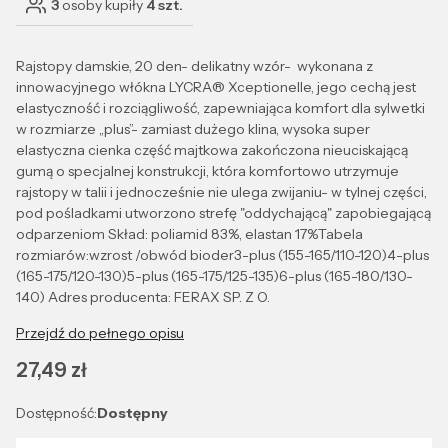
3
osoby kupiły
4 szt.
Rajstopy damskie, 20 den- delikatny wzór- wykonana z
innowacyjnego włókna LYCRA® Xceptionelle, jego cechą jest
elastyczność i rozciągliwość, zapewniająca komfort dla sylwetki
w rozmiarze „plus”- zamiast dużego klina, wysoka super
elastyczna cienka część majtkowa zakończona nieuciskającą
gumą o specjalnej konstrukcji, która komfortowo utrzymuje
rajstopy w talii i jednocześnie nie ulega zwijaniu- w tylnej części,
pod pośladkami utworzono strefę "oddychającą" zapobiegającą
odparzeniom Skład: poliamid 83%, elastan 17%Tabela
rozmiarów:wzrost /obwód bioder3-plus (155-165/110-120)4-plus
(165-175/120-130)5-plus (165-175/125-135)6-plus (165-180/130-
140) Adres producenta: FERAX SP. Z O.
Przejdź do pełnego opisu
Cena
27,49 zł
Dostępność:
Dostępny