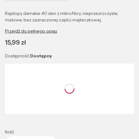
Rajstopy damskie 40 den z mikrofibry, nieprzezroczyste,
matowe, bez zaznaczonej części majteczkowej..
Przejdź do pełnego opisu
Cena
15,99 zł
Dostępność:
Dostępny
Wybierz wariant produktu:
Poszczególne warianty mogą różnić się ceną
*
Kolor
Wybierz
Ilość