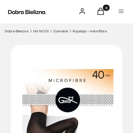
Produkty w kosz
Zaloguj się
Koszyk
Menu
Dobra-Bielizna
NA NOGI
Damskie
Rajstopy - mikrofibra