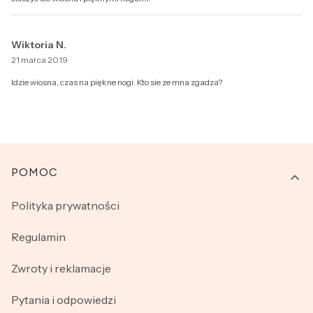
Wiktoria N.
21 marca 2019
Idzie wiosna, czas na piękne nogi. Kto sie ze mna zgadza?
Linki w stopce
POMOC
Polityka prywatności
Regulamin
Zwroty i reklamacje
Pytania i odpowiedzi