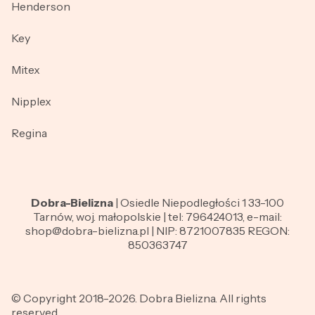
Henderson
Key
Mitex
Nipplex
Regina
Dobra-Bielizna
| Osiedle Niepodległości 1 33-100
Tarnów, woj. małopolskie | tel: 796424013, e-mail:
shop@dobra-bielizna.pl | NIP: 8721007835 REGON:
850363747
© Copyright 2018-2026. Dobra Bielizna. All rights
reserved.