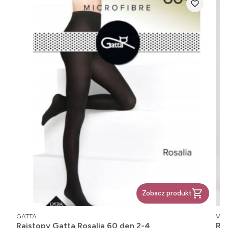
Zobacz produkt
PRODUCENT
PR
GATTA
VEN
Rajstopy Gatta Rosalia 60 den 2-4
Ra