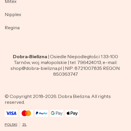
Mitex
Nipplex
Regina
Dobra-Bielizna
| Osiedle Niepodległości 1 33-100
Tarnów, woj. małopolskie | tel: 796424013, e-mail:
shop@dobra-bielizna.pl | NIP: 8721007835 REGON:
850363747
© Copyright 2018-2026. Dobra Bielizna. All rights
reserved.
POLSKI
ZŁ