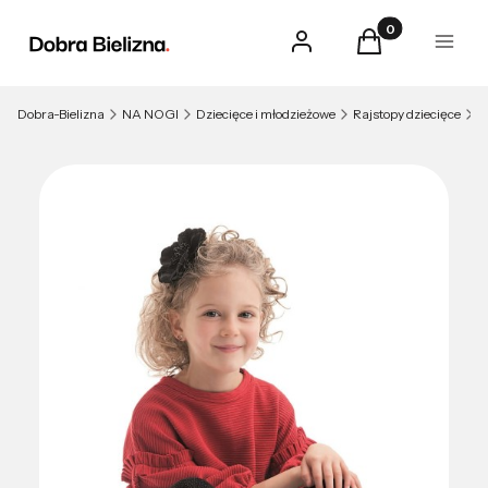
Produkty w kosz
Zaloguj się
Koszyk
Menu
Dobra-Bielizna
NA NOGI
Dziecięce i młodzieżowe
Rajstopy dziecięce
R