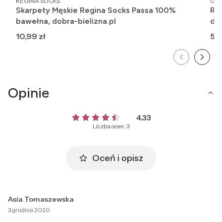
REGINA SOCKS
GAT
Skarpety Męskie Regina Socks Passa 100%
Ra
bawełna, dobra-bielizna.pl
dz
Cena
Ce
10,99 zł
5,4
Opinie
4.33
Liczba ocen: 3
Oceń i opisz
Asia Tomaszewska
3 grudnia 2020