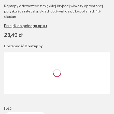
Rajstopy dziewczęce z miękkiej, kryjącej wiskozy oprószonej
połyskująca niteczką. Skład: 65% wiskoza, 31% poliamid, 4%
elastan.
Przejdź do pełnego opisu
Cena
23,49 zł
Dostępność:
Dostępny
Wybierz wariant produktu:
Poszczególne warianty mogą różnić się ceną
*
Kolor
Wybierz
Ilość