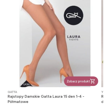
Zobacz produkt
PRODUCENT
PR
GATTA
YO!
Rajstopy Damskie Gatta Laura 15 den 1-4 -
Rajsto
Półmatowe
de