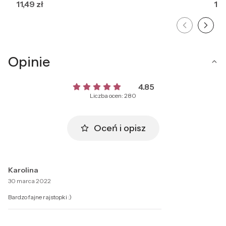
Cena
Ce
11,49 zł
10,
Opinie
4.85
Liczba ocen: 280
Oceń i opisz
Karolina
30 marca 2022
Bardzo fajne rajstopki :)