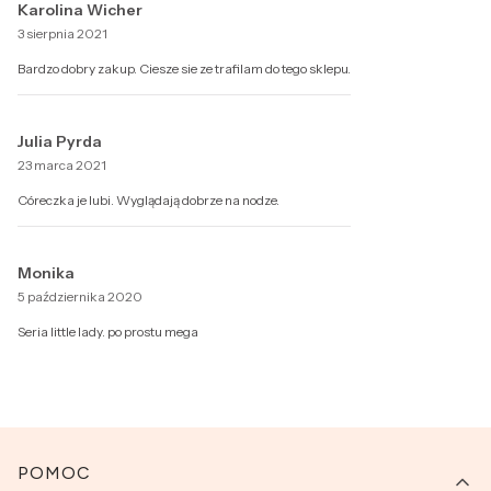
Karolina Wicher
3 sierpnia 2021
Bardzo dobry zakup. Ciesze sie ze trafilam do tego sklepu.
Julia Pyrda
23 marca 2021
Córeczka je lubi. Wyglądają dobrze na nodze.
Monika
5 października 2020
Seria little lady. po prostu mega
Linki w stopce
POMOC