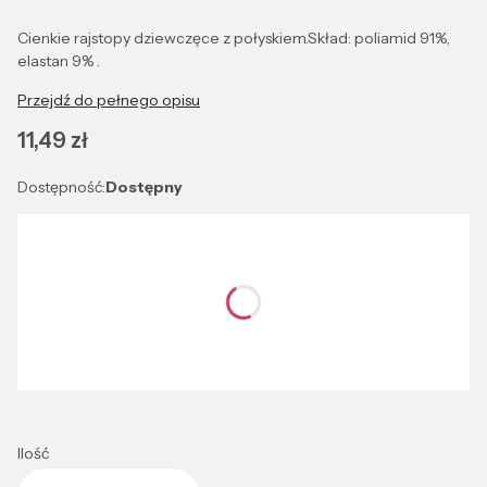
Cienkie rajstopy dziewczęce z połyskiem.Skład: poliamid 91%,
elastan 9% .
Przejdź do pełnego opisu
Cena
11,49 zł
Dostępność:
Dostępny
Wybierz wariant produktu:
Poszczególne warianty mogą różnić się ceną
*
Kolor
Wybierz
Ilość