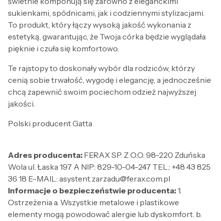
świetnie komponują się zarówno z eleganckimi
sukienkami, spódnicami, jak i codziennymi stylizacjami.
To produkt, który łączy wysoką jakość wykonania z
estetyką, gwarantując, że Twoja córka będzie wyglądała
pięknie i czuła się komfortowo.
Te rajstopy to doskonały wybór dla rodziców, którzy
cenią sobie trwałość, wygodę i elegancję, a jednocześnie
chcą zapewnić swoim pociechom odzież najwyższej
jakości.
Polski producent Gatta
Adres producenta:
FERAX SP. Z O.O. 98-220 Zduńska
Wola ul. Łaska 197 A NIP: 829-10-04-247 TEL.: +48 43 825
36 18 E-MAIL: asystent.zarzadu@ferax.com.pl
Informacje o bezpieczeństwie producenta:
1.
Ostrzeżenia a. Wszystkie metalowe i plastikowe
elementy mogą powodować alergie lub dyskomfort. b.