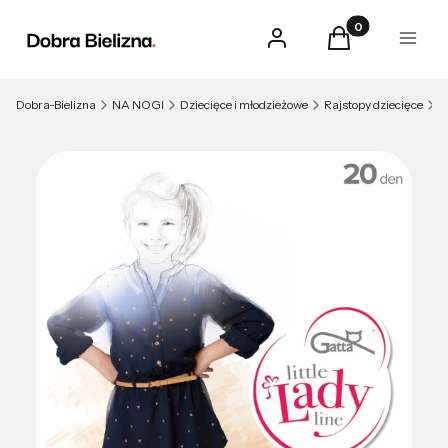
Produkty w kosz
Zaloguj się
Koszyk
Menu
Dobra-Bielizna
NA NOGI
Dziecięce i młodzieżowe
Rajstopy dziecięce
R