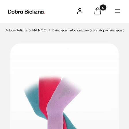
Produkty w kosz
Zaloguj się
Koszyk
Menu
Dobra-Bielizna
NA NOGI
Dziecięce i młodzieżowe
Rajstopy dziecięce
R