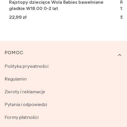
Rajstopy dziecięce Wola Babies bawełniane
Ra
gładkie W18.00 0-2 lat
12
Cena
Ce
22,99 zł
5,4
Linki w stopce
POMOC
Polityka prywatności
Regulamin
Zwroty i reklamacje
Pytania i odpowiedzi
Formy płatności