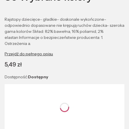
Rajstopy dziecięce- gładkie- doskonale wykończone-
odpowiednio dopasowane nie krępują ruchów dziecka- szeroka
gama kolorów Skład: 82% bawełna, 16% poliamid, 2%
elastan Informacje o bezpieczeństwie producenta: 1.
Ostrzeżenia a.
Przejdź do pełnego opisu
Cena
5,49 zł
Dostępność:
Dostępny
Wybierz wariant produktu:
Poszczególne warianty mogą różnić się ceną
*
Kolor
Wybierz