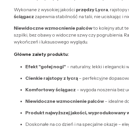
Wykonane z wysokiej jakości
przędzy Lycra
, rajstop
ściągacz
zapewnia stabilność na talii, nie uciskając i
Niewidoczne wzmocnienie palców
to kolejny atut 
szpilki, bez obawy o widoczne szwy czy pogrubienia. R
wykończeń i luksusowego wyglądu.
Główne zalety produktu:
Efekt "gołej nogi"
– naturalny, lekki i elegancki 
Cienkie rajstopy z lycrą
– perfekcyjne dopasowa
Komfortowy ściągacz
– wygoda noszenia bez u
Niewidoczne wzmocnienie palców
– idealne d
Produkt najwyższej jakości, wyprodukowany
Doskonałe na co dzień i na specjalne okazje – 