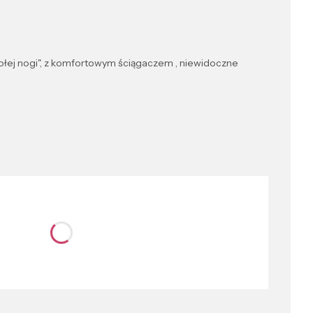
"gołej nogi", z komfortowym ściągaczem , niewidoczne
nić się ceną