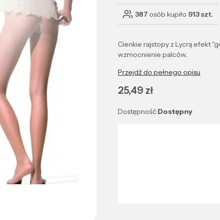
387
osób kupiło
913 szt.
Cienkie rajstopy z Lycrą efekt 
wzmocnienie palców..
Przejdź do pełnego opisu
Cena
25,49 zł
Dostępność:
Dostępny
Wybierz wariant produktu:
Poszczególne warianty mogą róż
*
Kolor
Wybierz