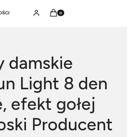
Produkty w koszyku: 0. Zobacz szczegó
Zaloguj się
Koszyk
OŚCI
y damskie
n Light 8 den
e, efekt gołej
oski Producent