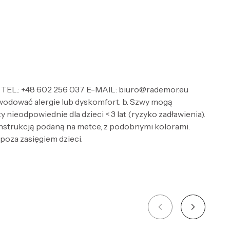
TEL.: +48 602 256 037 E-MAIL: biuro@rademor.eu
wodować alergie lub dyskomfort. b. Szwy mogą
nieodpowiednie dla dzieci < 3 lat (ryzyko zadławienia).
 instrukcją podaną na metce, z podobnymi kolorami.
 poza zasięgiem dzieci.