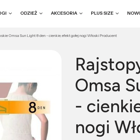
OGI
ODZIEŻ
AKCESORIA
PLUS SIZE
NOW
kie Omsa Sun Light 8 den - cienkie, efekt gołej nogi Włoski Producent
Rajstop
Omsa Su
- cienki
nogi Wł