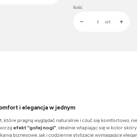
Ilość
szt.
 komfort i elegancja w jednym
, które pragną wyglądać naturalnie i czuć się komfortowo, ni
tworzą
efekt "gołej nogi"
, idealnie wtapiając się w kolor skóry
ania biznesowe, jak i codzienne stylizacje wymagające eleganc