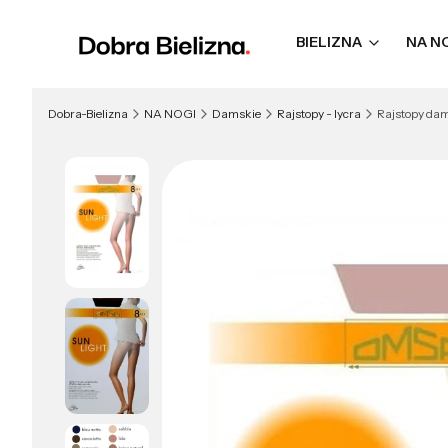
BIELIZNA
NA N
Dobra-Bielizna
NA NOGI
Damskie
Rajstopy - lycra
Rajstopy dams