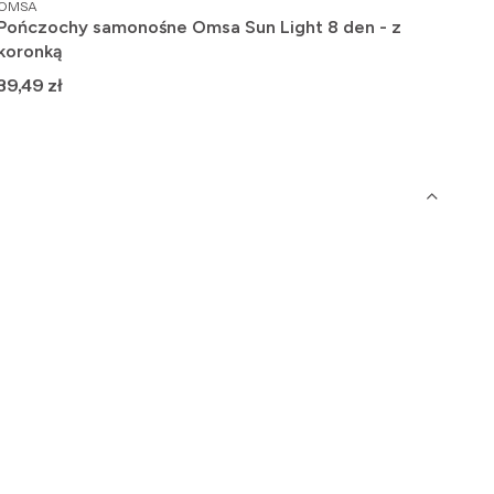
PRODUCENT
PRO
OMSA
OMS
Pończochy samonośne Omsa Sun Light 8 den - z
Pod
koronką
Wło
Cena
Ce
39,49 zł
22,