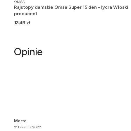
PRODUCENT
OMSA
Rajstopy damskie Omsa Super 15 den - lycra Włoski
producent
Cena
13,49 zł
Opinie
Marta
21 kwietnia 2022