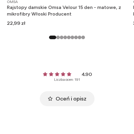
PRODUCENT
OMSA
Rajstopy damskie Omsa Velour 15 den - matowe, z
mikrofibry Włoski Producent
Cena
22,99 zł
4.90
Liczba ocen: 191
Oceń i opisz