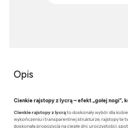
Opis
Cienkie rajstopy z lycrą – efekt „gołej nogi”,
Cienkie rajstopy z lycrą
to doskonały wybór dla kobiet
wykończeniu i transparentnej strukturze, rajstopy te 
doskonała propozycja na ciepłe dni, uroczystości, spotk