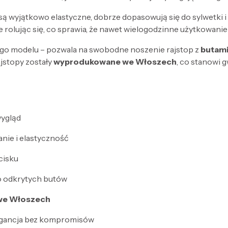
y są wyjątkowo elastyczne, dobrze dopasowują się do sylwetki 
 nie rolując się, co sprawia, że nawet wielogodzinne użytkowa
tego modelu – pozwala na swobodne noszenie rajstop z
butami
ajstopy zostały
wyprodukowane we Włoszech
, co stanowi 
wygląd
nie i elastyczność
cisku
o odkrytych butów
 we Włoszech
elegancja bez kompromisów