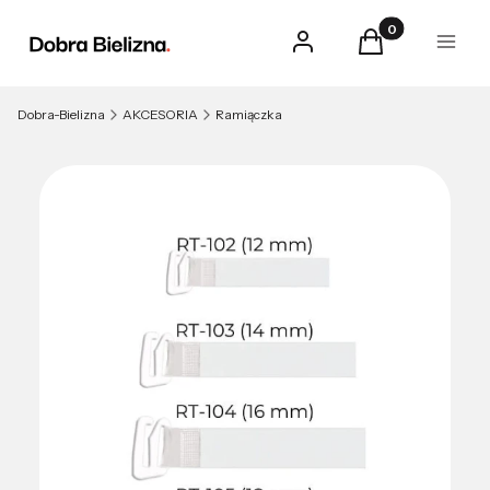
Produkty w kosz
Zaloguj się
Koszyk
Menu
Dobra-Bielizna
AKCESORIA
Ramiączka