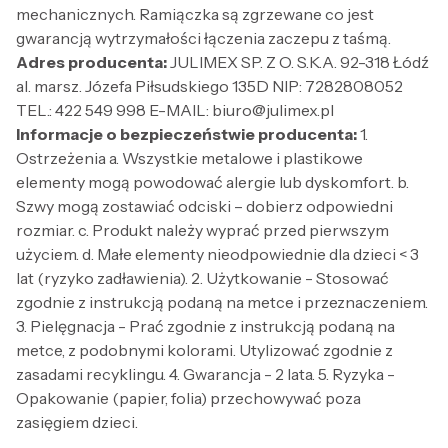
mechanicznych. Ramiączka są zgrzewane co jest
gwarancją wytrzymałości łączenia zaczepu z taśmą.
Adres producenta:
JULIMEX SP. Z O. S.K.A. 92-318 Łódź
al. marsz. Józefa Piłsudskiego 135D NIP: 7282808052
TEL.: 422 549 998 E-MAIL: biuro@julimex.pl
Informacje o bezpieczeństwie producenta:
1.
Ostrzeżenia a. Wszystkie metalowe i plastikowe
elementy mogą powodować alergie lub dyskomfort. b.
Szwy mogą zostawiać odciski – dobierz odpowiedni
rozmiar. c. Produkt należy wyprać przed pierwszym
użyciem. d. Małe elementy nieodpowiednie dla dzieci < 3
lat (ryzyko zadławienia). 2. Użytkowanie - Stosować
zgodnie z instrukcją podaną na metce i przeznaczeniem.
3. Pielęgnacja - Prać zgodnie z instrukcją podaną na
metce, z podobnymi kolorami. Utylizować zgodnie z
zasadami recyklingu. 4. Gwarancja - 2 lata. 5. Ryzyka -
Opakowanie (papier, folia) przechowywać poza
zasięgiem dzieci.