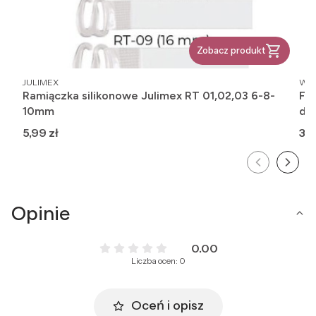
Zobacz produkt
PRODUCENT
PR
JULIMEX
WO
Ramiączka silikonowe Julimex RT 01,02,03 6-8-
Fig
10mm
dob
Cena
Ce
5,99 zł
32,
Opinie
0.00
Liczba ocen: 0
Oceń i opisz