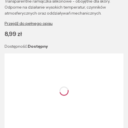
Transparentne ramiączka silikonowe - obojętne dla skóry.
Odporne na działanie wysokich temperatur, czynników
atmosferycznych oraz oddziaływań mechanicznych.
Przejdź do pełnego opisu
Cena
8,99 zł
Dostępność:
Dostępny
Wybierz wariant produktu:
Poszczególne warianty mogą różnić się ceną
*
TRANSPARENTNY-BIAŁY ZACZEP
Kolor
TRANSPARENTNY-BIAŁY ZACZEP
*
18 MM
Rozmiar
18 MM