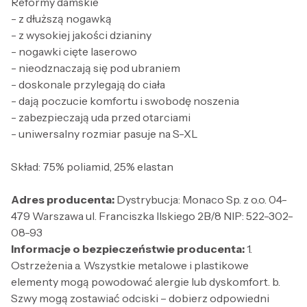
Reformy damskie
- z dłuższą nogawką
- z wysokiej jakości dzianiny
- nogawki cięte laserowo
- nieodznaczają się pod ubraniem
- doskonale przylegają do ciała
- dają poczucie komfortu i swobodę noszenia
- zabezpieczają uda przed otarciami
- uniwersalny rozmiar pasuje na S-XL
Skład: 75% poliamid, 25% elastan
Adres producenta:
Dystrybucja: Monaco Sp. z o.o. 04-
479 Warszawa ul. Franciszka Ilskiego 2B/8 NIP: 522-302-
08-93
Informacje o bezpieczeństwie producenta:
1.
Ostrzeżenia a. Wszystkie metalowe i plastikowe
elementy mogą powodować alergie lub dyskomfort. b.
Szwy mogą zostawiać odciski – dobierz odpowiedni