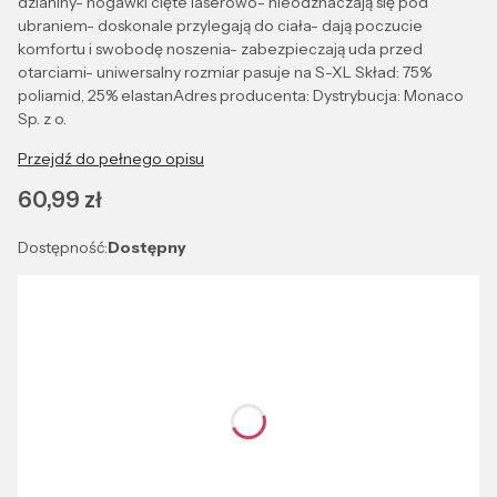
dzianiny- nogawki cięte laserowo- nieodznaczają się pod
ubraniem- doskonale przylegają do ciała- dają poczucie
komfortu i swobodę noszenia- zabezpieczają uda przed
otarciami- uniwersalny rozmiar pasuje na S-XL Skład: 75%
poliamid, 25% elastanAdres producenta: Dystrybucja: Monaco
Sp. z o.
Przejdź do pełnego opisu
Cena
60,99 zł
Dostępność:
Dostępny
Wybierz wariant produktu:
Poszczególne warianty mogą różnić się ceną
*
NEGRO
Kolor
NEGRO
*
UNIWERSALNY
Rozmiar