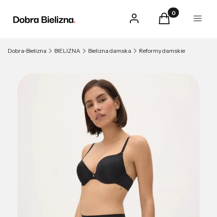
Produkty w kosz
Zaloguj się
Koszyk
Menu
Dobra-Bielizna
BIELIZNA
Bielizna damska
Reformy damskie