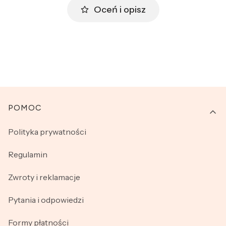
Oceń i opisz
Linki w stopce
POMOC
Polityka prywatności
Regulamin
Zwroty i reklamacje
Pytania i odpowiedzi
Formy płatności