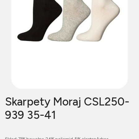
Skarpety Moraj CSL250-
939 35-41
Skład: 71% bawełna, 24% poliamid, 5% elastanAdres