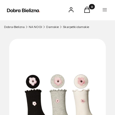
Produkty w kosz
Zaloguj się
Koszyk
Menu
Dobra-Bielizna
NA NOGI
Damskie
Skarpetki damskie