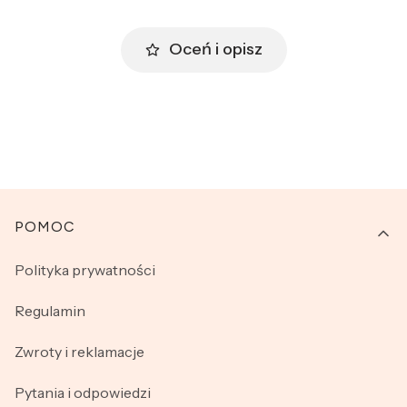
Oceń i opisz
Linki w stopce
POMOC
Polityka prywatności
Regulamin
Zwroty i reklamacje
Pytania i odpowiedzi