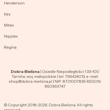
Henderson
Key
Mitex
Nipplex
Regina
Dobra-Bielizna
| Osiedle Niepodległości 1 33-100
Tarnów, woj. małopolskie | tel: 796424013, e-mail:
shop@dobra-bielizna.pl | NIP: 8721007835 REGON:
850363747
© Copyright 2018-2026. Dobra Bielizna. All rights
reserved.