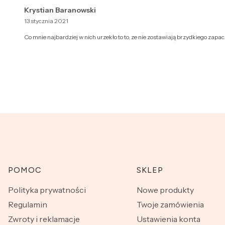
Krystian Baranowski
13 stycznia 2021
Co mnie najbardziej w nich urzekło to to, ze nie zostawiają brzydkiego zap
Linki w stopce
POMOC
SKLEP
Polityka prywatności
Nowe produkty
Regulamin
Twoje zamówienia
Zwroty i reklamacje
Ustawienia konta