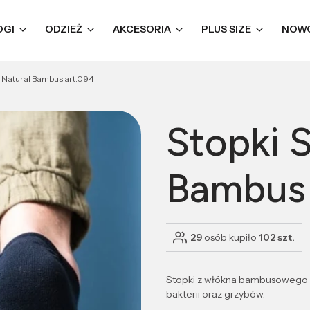
OGI
ODZIEŻ
AKCESORIA
PLUS SIZE
NOW
n Natural Bambus art.094
Stopki 
Bambus 
29
osób kupiło
102 szt.
Stopki z włókna bambusowego 37
bakterii oraz grzybów.