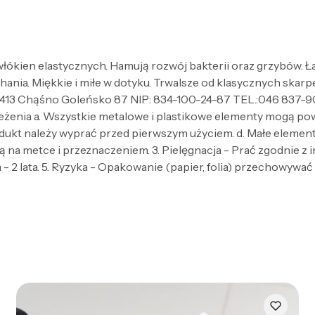
łókien elastycznych. Hamują rozwój bakterii oraz grzybów. 
ania. Miękkie i miłe w dotyku. Trwalsze od klasycznych skarpe
13 Chąśno Goleńsko 87 NIP: 834-100-24-87 TEL.:046 837-9
zeżenia a. Wszystkie metalowe i plastikowe elementy mogą po
dukt należy wyprać przed pierwszym użyciem. d. Małe elementy 
 na metce i przeznaczeniem. 3. Pielęgnacja - Prać zgodnie z
- 2 lata. 5. Ryzyka - Opakowanie (papier, folia) przechowywać