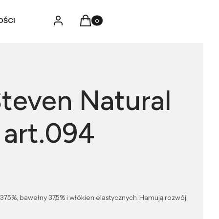
Produkty w koszyku: 0. Zobacz szczegó
Zaloguj się
Koszyk
OŚCI
Steven Natural
art.094
,5%, bawełny 37,5% i włókien elastycznych. Hamują rozwój