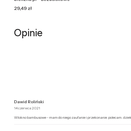
Cena
29,49 zł
Opinie
Dawid Roliński
14 czerwca 2021
Wlokno bambusowe - mam do niego zaufanie i przekonanie. polecam. dziek