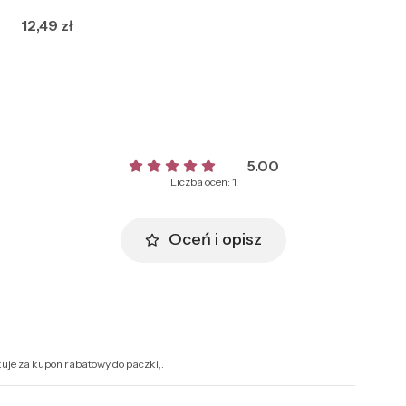
Cena
12,49 zł
5.00
Liczba ocen: 1
Oceń i opisz
uje za kupon rabatowy do paczki,.