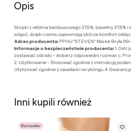
Opis
Stopki z włókna bambusowego 37,5%, bawełny 37,5% i w
wilgoć, dzięki czemu zapewniają skórze komfort oddych
Adres producenta:
PPHU "STEVEN" Marek Bryła 99-4
Informacje o bezpieczeństwie producenta:
1. Ostr
zostawiać odciski – dobierz odpowiedni rozmiar. c. Pro
2. Użytkowanie - Stosować zgodnie z instrukcją podaną
Utylizować zgodnie z zasadami recyklingu. 4. Gwarancja 
Inni kupili również
Bestseller