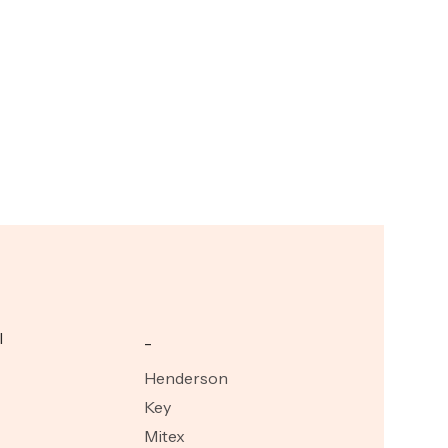
I
_
Henderson
Key
Mitex