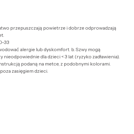
Łatwo przepuszczają powietrze i dobrze odprowadzają
t.
0-33
wodować alergie lub dyskomfort. b. Szwy mogą
nieodpowiednie dla dzieci < 3 lat (ryzyko zadławienia).
 instrukcją podaną na metce, z podobnymi kolorami.
 poza zasięgiem dzieci.