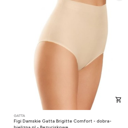
PRODUCENT
GATTA
Figi Damskie Gatta Brigitte Comfort - dobra-
bielizna.pl - Bezuciskowe