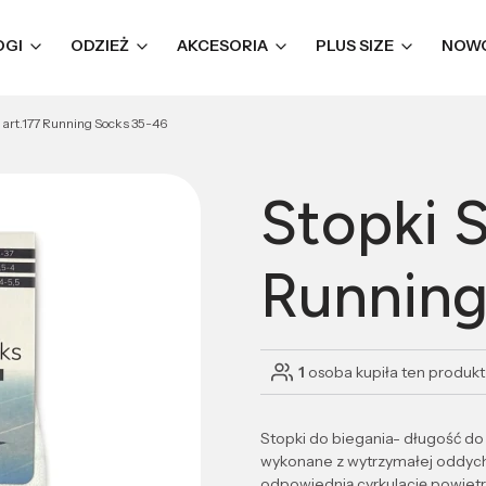
OGI
ODZIEŻ
AKCESORIA
PLUS SIZE
NOW
 art.177 Running Socks 35-46
Stopki S
Running
1
osoba kupiła ten produkt
Stopki do biegania- długość do k
wykonane z wytrzymałej oddycha
odpowiednią cyrkulację powiet