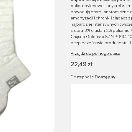
polipropylenowej jony srebra m
powodują otarć- anatomiczne do
amortyzacji i chroni- ściągacz
najbardziej intensywnych ćwicze
srebra, 3% elastan, 2% poliami
Chąśno Goleńsko 87 NIP: 834-1
bezpieczeństwie producenta: 1.
Przejdź do pełnego opisu
Cena
22,49 zł
Dostępność:
Dostępny
Wybierz wariant produktu:
Poszczególne warianty mogą róż
*
Kolor
Wybierz