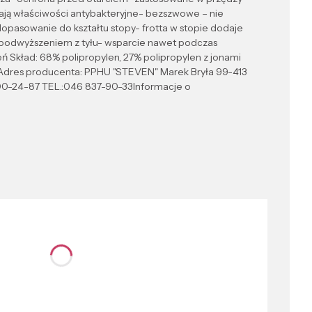
ają właściwości antybakteryjne- bezszwowe – nie
pasowanie do kształtu stopy- frotta w stopie dodaje
 z podwyższeniem z tyłu- wsparcie nawet podczas
ń Skład: 68% polipropylen, 27% polipropylen z jonami
d Adres producenta: PPHU "STEVEN" Marek Bryła 99-413
00-24-87 TEL.:046 837-90-33Informacje o
nić się ceną