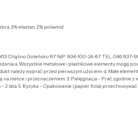
bra, 3% elastan, 2% poliamid
13 Chąśno Goleńsko 87 NIP: 834-100-24-87 TEL.:046 837-9
zeżenia a. Wszystkie metalowe i plastikowe elementy mogą po
dukt należy wyprać przed pierwszym użyciem. d. Małe elementy 
 na metce i przeznaczeniem. 3. Pielęgnacja - Prać zgodnie z
- 2 lata. 5. Ryzyka - Opakowanie (papier, folia) przechowywać