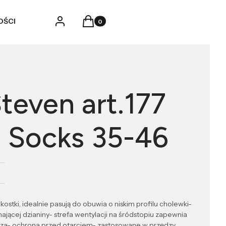
Produkty w koszyku: 0. Zobacz szczegó
Zaloguj się
Koszyk
OŚCI
teven art.177
 Socks 35-46
ostki, idealnie pasują do obuwia o niskim profilu cholewki-
jącej dzianiny- strefa wentylacji na śródstopiu zapewnia
rza- ochrona przed otarciem- zastosowane w przędzy