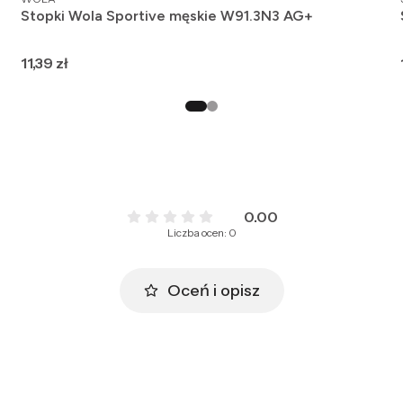
Stopki Wola Sportive męskie W91.3N3 AG+
Cena
11,39 zł
0.00
Liczba ocen: 0
Oceń i opisz