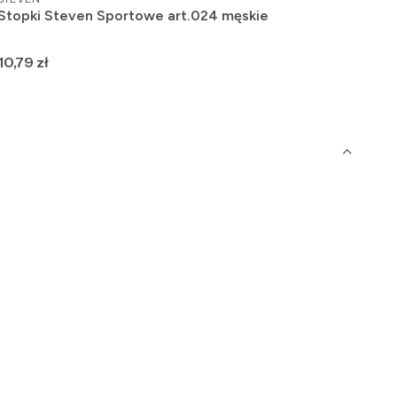
Stopki Steven Sportowe art.024 męskie
Fig
,Po
Cena
Ce
10,79 zł
41,