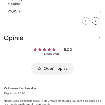
cienkie
Cena
Ce
25,49 zł
9,8
Opinie
5.00
Liczba ocen: 1
Oceń i opisz
Roksana Kozłowska
19 grudnia 2020
Nosze już od dłuższego czasu i nigdy mi się nie znudzą. Najbardziej ciesze się z
tego, ze nie spadają podczas noszenia