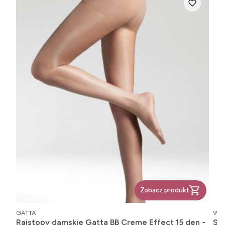
Zobacz produkt
PRODUCENT
PR
GATTA
WO
Rajstopy damskie Gatta BB Creme Effect 15 den -
St