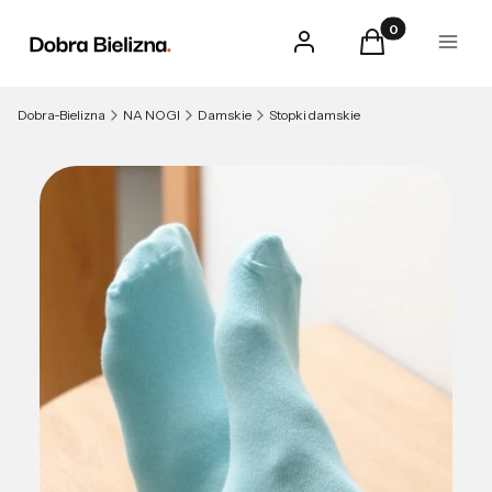
Produkty w kosz
Zaloguj się
Koszyk
Menu
Dobra-Bielizna
NA NOGI
Damskie
Stopki damskie