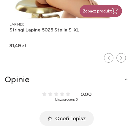
Zobacz produkt
PRODUCENT
LAPINEE
Stringi Lapine 5025 Stella S-XL
Cena
31,49 zł
Opinie
0.00
Liczba ocen: 0
Oceń i opisz