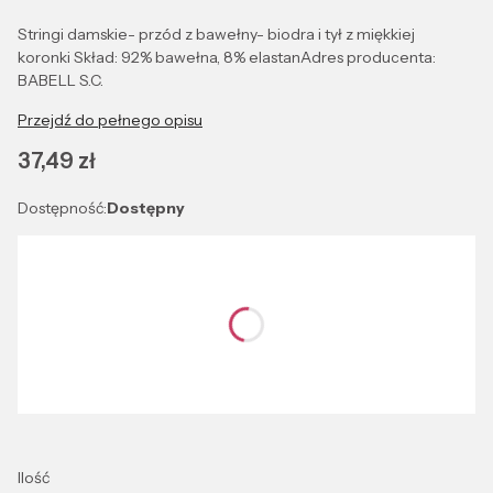
Stringi damskie- przód z bawełny- biodra i tył z miękkiej
koronki Skład: 92% bawełna, 8% elastanAdres producenta:
BABELL S.C.
Przejdź do pełnego opisu
Cena
37,49 zł
Dostępność:
Dostępny
Wybierz wariant produktu:
Poszczególne warianty mogą różnić się ceną
*
Kolor
Wybierz
Ilość