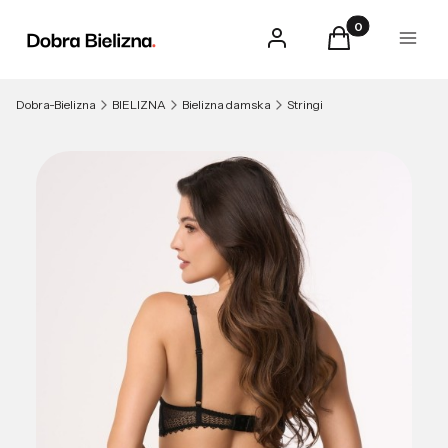
Produkty w kosz
Zaloguj się
Koszyk
Menu
Dobra-Bielizna
BIELIZNA
Bielizna damska
Stringi