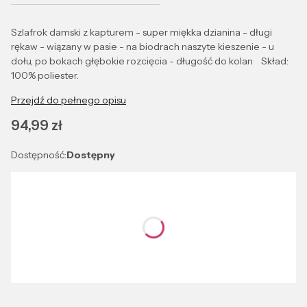
Szlafrok damski z kapturem - super miękka dzianina - długi
rękaw - wiązany w pasie - na biodrach naszyte kieszenie - u
dołu, po bokach głębokie rozcięcia - długość do kolan Skład:
100% poliester.
Przejdź do pełnego opisu
Cena
94,99 zł
Dostępność:
Dostępny
Wybierz wariant produktu:
Poszczególne warianty mogą różnić się ceną
*
Kolor
Wybierz