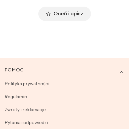
Oceń i opisz
Linki w stopce
POMOC
Polityka prywatności
Regulamin
Zwroty i reklamacje
Pytania i odpowiedzi