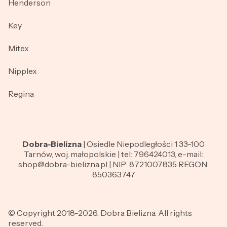
Henderson
Key
Mitex
Nipplex
Regina
Dobra-Bielizna
| Osiedle Niepodległości 1 33-100
Tarnów, woj. małopolskie | tel: 796424013, e-mail:
shop@dobra-bielizna.pl | NIP: 8721007835 REGON:
850363747
© Copyright 2018-2026. Dobra Bielizna. All rights
reserved.