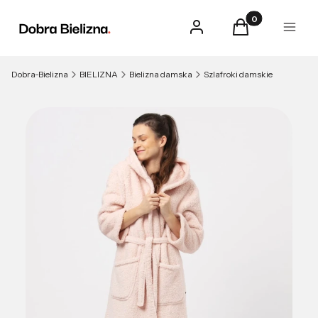
Produkty w kosz
Zaloguj się
Koszyk
Menu
Dobra-Bielizna
BIELIZNA
Bielizna damska
Szlafroki damskie