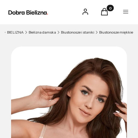
Produkty w kosz
Zaloguj się
Koszyk
Menu
na
BIELIZNA
Bielizna damska
Biustonosze i staniki
Biustonosze miękkie