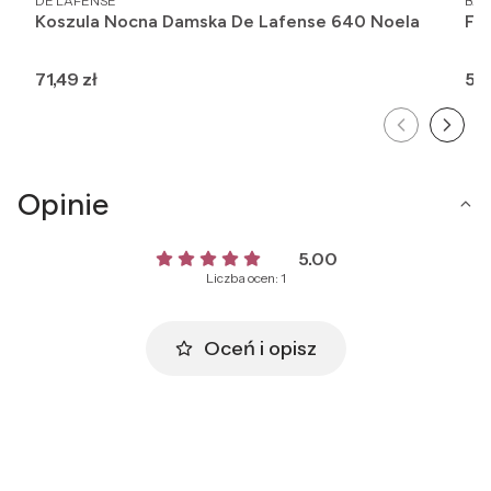
DE LAFENSE
BAB
Koszula Nocna Damska De Lafense 640 Noela
Fig
Cena
Ce
71,49 zł
51,
Opinie
5.00
Liczba ocen: 1
Oceń i opisz