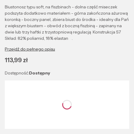
Biustonosz typu soft, na fiszbinach - dolna część miseczek
podszyta dodatkowo materiałem - górna zakończona ażurową
koronką - boczny panel, zbiera biust do środka - idealny dla Pań
z większym biustem - obwód z boczną fiszbiną - zapinany na
dwie lub trzy haftki z trzystopniową regulacją Konstrukcja S7
Skład: 82% poliamid, 18% elastan .
Przejdź do pełnego opisu
Cena
113,99 zł
Dostępność:
Dostępny
Wybierz wariant produktu:
Poszczególne warianty mogą różnić się ceną
*
Kolor
Wybierz