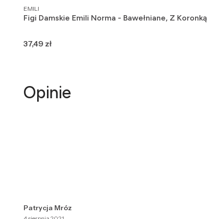
PRODUCENT
EMILI
Figi Damskie Emili Norma - Bawełniane, Z Koronką
Cena
37,49 zł
Opinie
Patrycja Mróz
4 sierpnia 2021