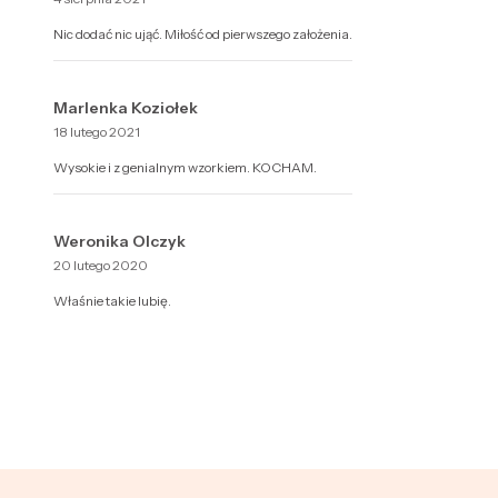
Nic dodać nic ująć. Miłość od pierwszego założenia.
Marlenka Koziołek
18 lutego 2021
Wysokie i z genialnym wzorkiem. KOCHAM.
Weronika Olczyk
20 lutego 2020
Właśnie takie lubię.