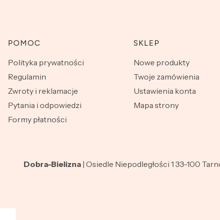
Linki w stopce
POMOC
SKLEP
Polityka prywatności
Nowe produkty
Regulamin
Twoje zamówienia
Zwroty i reklamacje
Ustawienia konta
Pytania i odpowiedzi
Mapa strony
Formy płatności
Dobra-Bielizna
| Osiedle Niepodległości 1 33-100 Tar