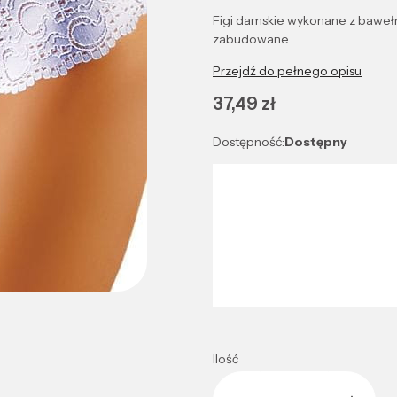
Figi damskie wykonane z baweł
zabudowane.
Przejdź do pełnego opisu
Cena
37,49 zł
Dostępność:
Dostępny
Wybierz wariant produktu:
Poszczególne warianty mogą róż
*
Kolor
Wybierz
Ilość