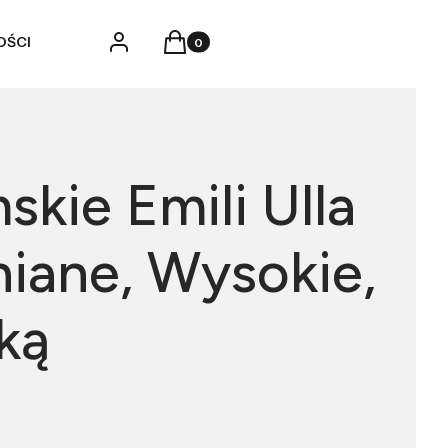
Produkty w koszyku: 0. Zobacz szczegó
Zaloguj się
Koszyk
OŚCI
skie Emili Ulla
niane, Wysokie,
ką