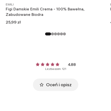
PRODUCENT
EMILI
Figi Damskie Emili Crema - 100% Bawełna,
Zabudowane Biodra
Cena
25,99 zł
4.88
Liczba ocen: 121
Oceń i opisz