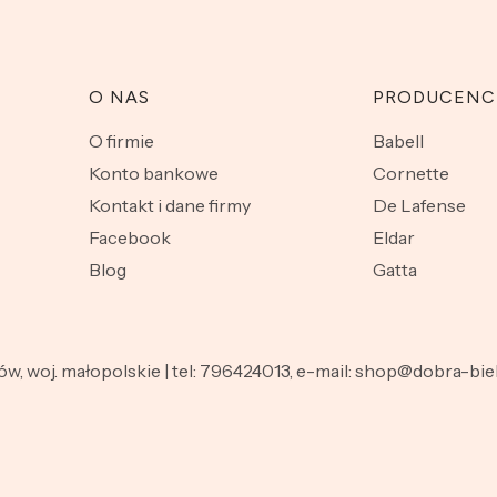
O NAS
PRODUCENC
O firmie
Babell
Konto bankowe
Cornette
Kontakt i dane firmy
De Lafense
Facebook
Eldar
Blog
Gatta
nów, woj. małopolskie | tel: 796424013, e-mail: shop@dobra-b