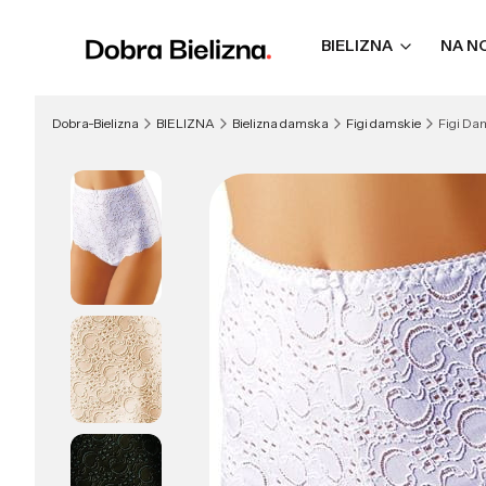
BIELIZNA
NA N
Dobra-Bielizna
BIELIZNA
Bielizna damska
Figi damskie
Figi Dam