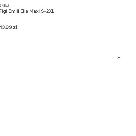
PRODUCENT
PRO
EMILI
WOL
Figi Emili Ella Maxi S-2XL
Fig
baw
Cena
Ce
43,99 zł
35,