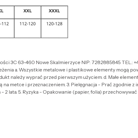
ności 3C 63-460 Nowe Skalmierzyce NIP: 7282885845 TEL.: +4
zeżenia a. Wszystkie metalowe i plastikowe elementy mogą po
dukt należy wyprać przed pierwszym użyciem. d. Małe elementy 
 na metce i przeznaczeniem. 3. Pielęgnacja - Prać zgodnie z
- 2 lata. 5. Ryzyka - Opakowanie (papier, folia) przechowywać