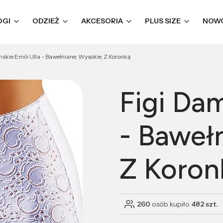
OGI
ODZIEŻ
AKCESORIA
PLUS SIZE
NOW
skie Emili Ulla - Bawełniane, Wysokie, Z Koronką
Figi Dam
- Baweł
Z Koron
260
osób kupiło
482 szt.