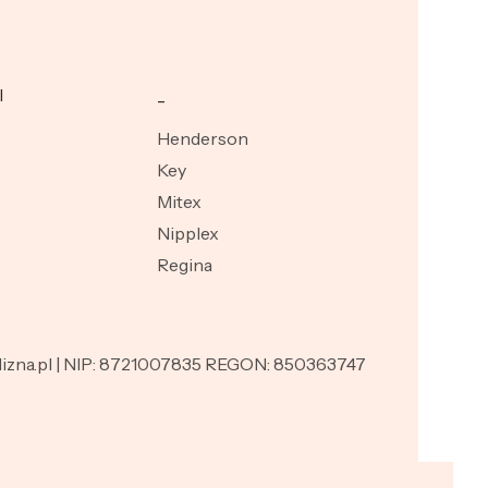
I
_
Henderson
Key
Mitex
Nipplex
Regina
ielizna.pl | NIP: 8721007835 REGON: 850363747