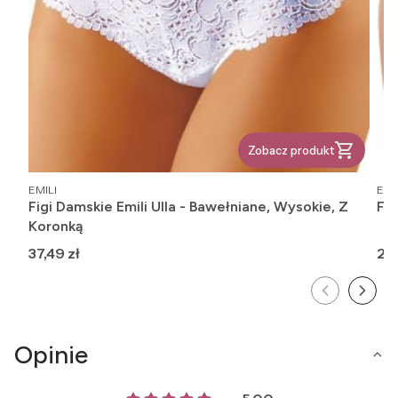
Zobacz produkt
PRODUCENT
PR
EMILI
EMI
Figi Damskie Emili Ulla - Bawełniane, Wysokie, Z
Fig
Koronką
Cena
Ce
37,49 zł
29,
Opinie