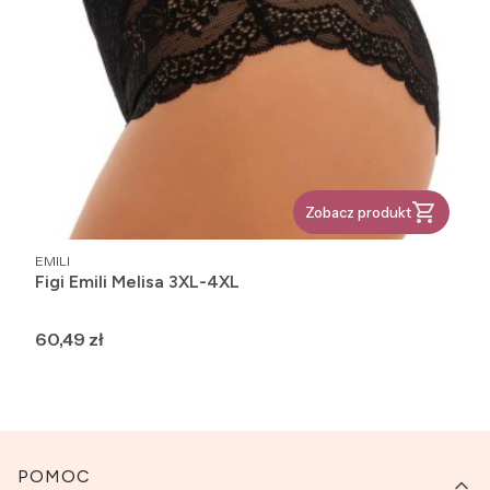
Zobacz produkt
PRODUCENT
EMILI
Figi Emili Melisa 3XL-4XL
Cena
60,49 zł
Linki w stopce
POMOC