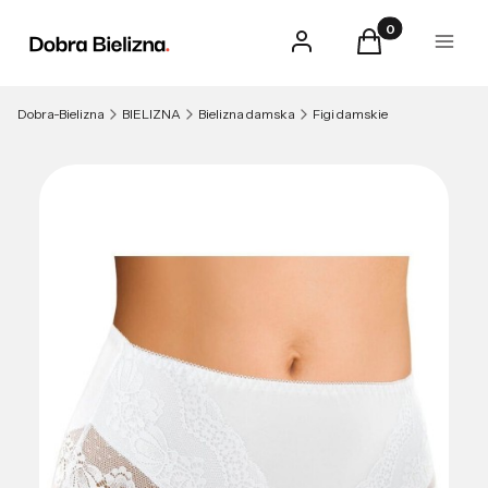
Produkty w kosz
Zaloguj się
Koszyk
Menu
Dobra-Bielizna
BIELIZNA
Bielizna damska
Figi damskie