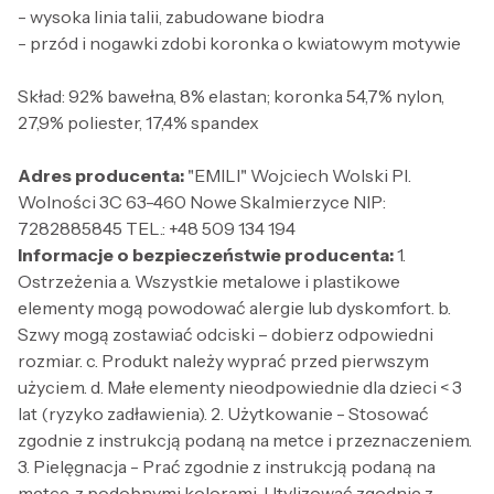
- wysoka linia talii, zabudowane biodra
- przód i nogawki zdobi koronka o kwiatowym motywie
Skład: 92% bawełna, 8% elastan; koronka 54,7% nylon,
27,9% poliester, 17,4% spandex
Adres producenta:
"EMILI" Wojciech Wolski Pl.
Wolności 3C 63-460 Nowe Skalmierzyce NIP:
7282885845 TEL.: +48 509 134 194
Informacje o bezpieczeństwie producenta:
1.
Ostrzeżenia a. Wszystkie metalowe i plastikowe
elementy mogą powodować alergie lub dyskomfort. b.
Szwy mogą zostawiać odciski – dobierz odpowiedni
rozmiar. c. Produkt należy wyprać przed pierwszym
użyciem. d. Małe elementy nieodpowiednie dla dzieci < 3
lat (ryzyko zadławienia). 2. Użytkowanie - Stosować
zgodnie z instrukcją podaną na metce i przeznaczeniem.
3. Pielęgnacja - Prać zgodnie z instrukcją podaną na
metce, z podobnymi kolorami. Utylizować zgodnie z