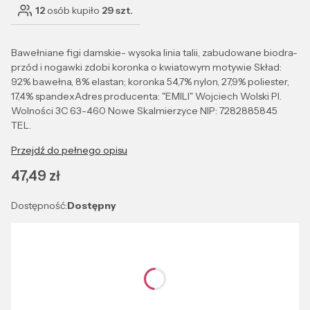
12
osób kupiło
29 szt.
Bawełniane figi damskie- wysoka linia talii, zabudowane biodra-
przód i nogawki zdobi koronka o kwiatowym motywie Skład:
92% bawełna, 8% elastan; koronka 54,7% nylon, 27,9% poliester,
17,4% spandexAdres producenta: "EMILI" Wojciech Wolski Pl.
Wolności 3C 63-460 Nowe Skalmierzyce NIP: 7282885845
TEL.
Przejdź do pełnego opisu
Cena
47,49 zł
Dostępność:
Dostępny
Wybierz wariant produktu:
Poszczególne warianty mogą różnić się ceną
*
Kolor