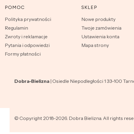
Linki w stopce
POMOC
SKLEP
Polityka prywatności
Nowe produkty
Regulamin
Twoje zamówienia
Zwroty i reklamacje
Ustawienia konta
Pytania i odpowiedzi
Mapa strony
Formy płatności
Dobra-Bielizna
| Osiedle Niepodległości 1 33-100 Tar
© Copyright 2018-2026. Dobra Bielizna. All rights rese