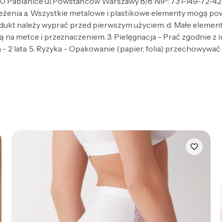
Pabianice ul.Powstańców Warszawy 8/8 NIP: 731-149-72-42 
zeżenia a. Wszystkie metalowe i plastikowe elementy mogą po
dukt należy wyprać przed pierwszym użyciem. d. Małe elementy 
 na metce i przeznaczeniem. 3. Pielęgnacja - Prać zgodnie z
- 2 lata. 5. Ryzyka - Opakowanie (papier, folia) przechowywać