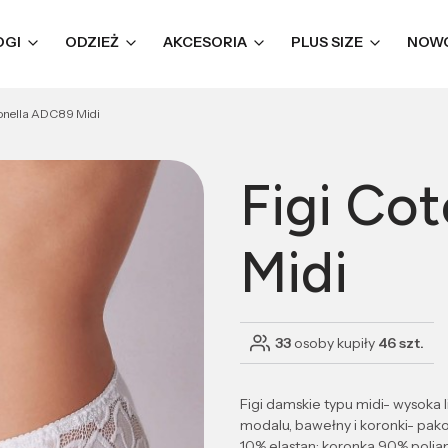
OGI
ODZIEŻ
AKCESORIA
PLUS SIZE
NOW
tonella ADC89 Midi
Figi Co
Midi
33
osoby kupiły
46 szt.
Figi damskie typu midi- wysoka l
modalu, bawełny i koronki- pa
10% elastan; koronka 90% poli