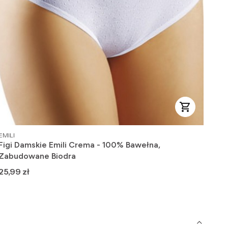
PRODUCENT
PRO
EMILI
WOL
Figi Damskie Emili Crema - 100% Bawełna,
Fig
Zabudowane Biodra
kor
Cena
Ce
25,99 zł
39,