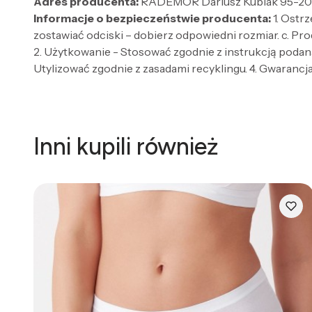
Adres producenta:
RADEMOR Dariusz Kubiak 95-200 
Informacje o bezpieczeństwie producenta:
1. Ostr
zostawiać odciski – dobierz odpowiedni rozmiar. c. Pro
2. Użytkowanie - Stosować zgodnie z instrukcją podaną
Utylizować zgodnie z zasadami recyklingu. 4. Gwarancja 
Inni kupili również