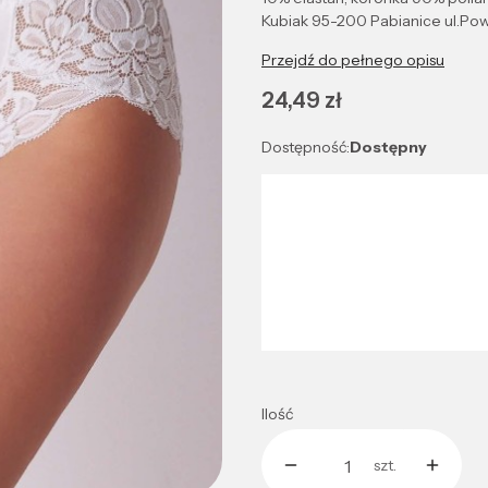
Kubiak 95-200 Pabianice ul.Pow
Przejdź do pełnego opisu
Cena
24,49 zł
Dostępność:
Dostępny
Wybierz wariant produktu:
Poszczególne warianty mogą róż
*
Kolor
Wybierz
Ilość
szt.