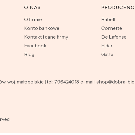
O NAS
PRODUCENC
O firmie
Babell
Konto bankowe
Cornette
Kontakt i dane firmy
De Lafense
Facebook
Eldar
Blog
Gatta
nów, woj. małopolskie | tel: 796424013, e-mail: shop@dobra-b
rved.