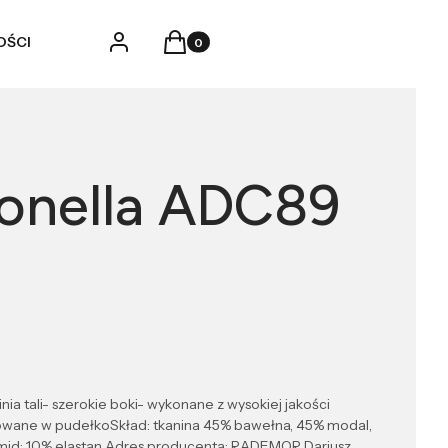
Produkty w koszyku: 0. Zobacz szczegó
Zaloguj się
Koszyk
OŚCI
tonella ADC89
inia tali- szerokie boki- wykonane z wysokiej jakości
kowane w pudełkoSkład: tkanina 45% bawełna, 45% modal,
amid; 10% elastan Adres producenta: RADEMOR Dariusz