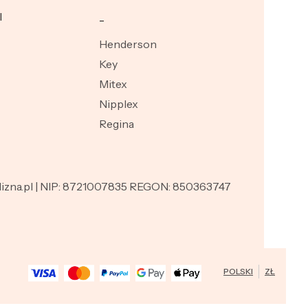
I
_
Henderson
Key
Mitex
Nipplex
Regina
ielizna.pl | NIP: 8721007835 REGON: 850363747
POLSKI
ZŁ