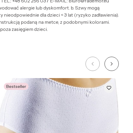
TEL.: +48 602 256 037 E-MAIL: biuro@rademor.eu
wodować alergie lub dyskomfort. b. Szwy mogą
nieodpowiednie dla dzieci < 3 lat (ryzyko zadławienia).
 instrukcją podaną na metce, z podobnymi kolorami.
 poza zasięgiem dzieci.
Bestseller