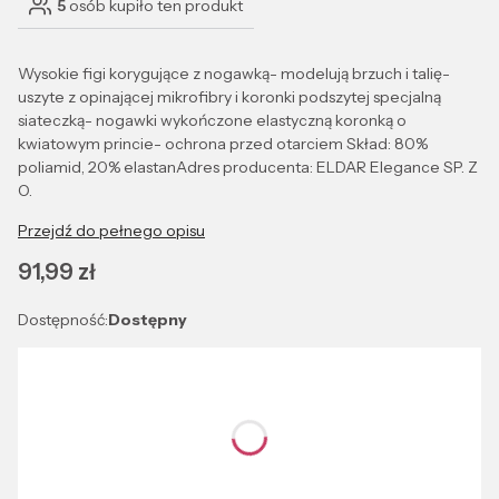
5
osób kupiło ten produkt
Wysokie figi korygujące z nogawką- modelują brzuch i talię-
uszyte z opinającej mikrofibry i koronki podszytej specjalną
siateczką- nogawki wykończone elastyczną koronką o
kwiatowym princie- ochrona przed otarciem Skład: 80%
poliamid, 20% elastanAdres producenta: ELDAR Elegance SP. Z
O.
Przejdź do pełnego opisu
Cena
91,99 zł
Dostępność:
Dostępny
Wybierz wariant produktu:
Poszczególne warianty mogą różnić się ceną
*
Kolor