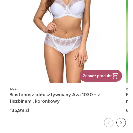
Zobacz produkt
PRODUCENT
PR
AVA
WO
Biustonosz półusztywniany Ava 1030 - z
Fig
fiszbinami, koronkowy
mo
Cena
Ce
135,99 zł
68,