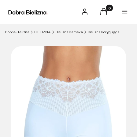
Produkty w kosz
Zaloguj się
Koszyk
Menu
Dobra-Bielizna
BIELIZNA
Bielizna damska
Bielizna korygująca