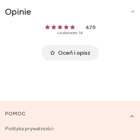
Opinie
4.79
Liczba ocen: 14
Oceń i opisz
Linki w stopce
POMOC
Polityka prywatności