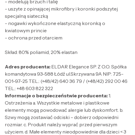
- modelują brzuch i talię
- uszyte z opinającej mikrofibry i koronki podszytej
specjalną siateczką
- nogawki wykończone elastyczną koronką o
kwiatowym princie
- ochrona przed otarciem
Skład: 80% poliamid, 20% elastan
Adres producenta:
ELDAR Elegance SP. Z O.O. Spółka
komandytowa 93-588 Łódź ul.Skrzywana 9A NIP: 725-
001-97-25 TEL.: (+48/42) 640 36 79 / (+48/42) 292 00 46
TEL.: +48 603 822 322
Informacje o bezpieczeństwie producenta:
1.
Ostrzeżenia a. Wszystkie metalowe i plastikowe
elementy mogą powodować alergie lub dyskomfort. b.
Szwy mogą zostawiać odciski – dobierz odpowiedni
rozmiar. c. Produkt należy wyprać przed pierwszym
użyciem. d. Małe elementy nieodpowiednie dla dzieci < 3