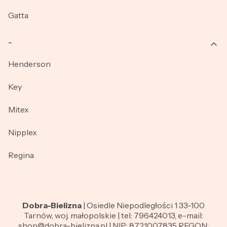
Gatta
_
Henderson
Key
Mitex
Nipplex
Regina
Dobra-Bielizna
| Osiedle Niepodległości 1 33-100
Tarnów, woj. małopolskie | tel: 796424013, e-mail:
shop@dobra-bielizna.pl | NIP: 8721007835 REGON: