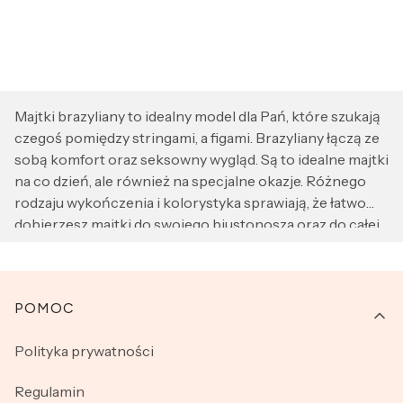
Majtki brazyliany to idealny model dla Pań, które szukają
czegoś pomiędzy stringami, a figami. Brazyliany łączą ze
sobą komfort oraz seksowny wygląd. Są to idealne majtki
na co dzień, ale również na specjalne okazje. Różnego
rodzaju wykończenia i kolorystyka sprawiają, że łatwo
dobierzesz majtki do swojego biustonosza oraz do całej
stylizacji. Nasze majtki brazyliany wykonane z
wysokogatunkowej bawełny gwarantują komfort
noszenia oraz idealne dopasowanie do kształtów
Linki w stopce
POMOC
Twojego ciała. Dzięki wysokiej jakości - zakupione w
naszym sklepie brazyliany są wytrzymałe i zachowują
Polityka prywatności
atrakcyjny wygląd, nawet po wielu praniach. Zaskocz nie
tylko siebie, ale również swoją drugą połówkę i wybieraj
Regulamin
spośród pięknych i zmysłowych majtek z naszej kolekcji.