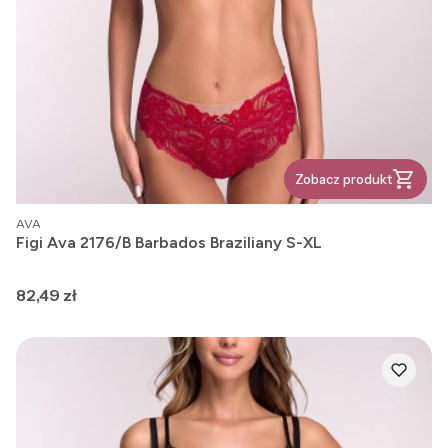
Zobacz produkt
PRODUCENT
AVA
Figi Ava 2176/B Barbados Braziliany S-XL
Cena
82,49 zł