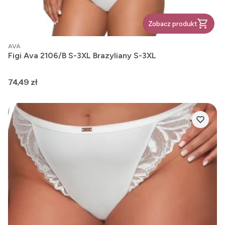
Zobacz produkt
PRODUCENT
AVA
Figi Ava 2106/B S-3XL Brazyliany S-3XL
Cena
74,49 zł