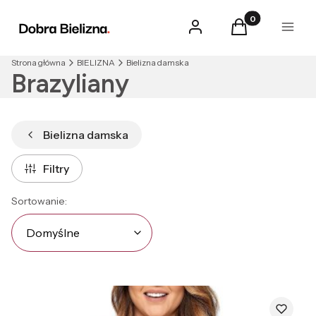
Produkty w kosz
Zaloguj się
Koszyk
Menu
Strona główna
BIELIZNA
Bielizna damska
Brazyliany
Bielizna damska
Filtry
Lista produktów
Domyślne
Sortowanie:
Domyślne