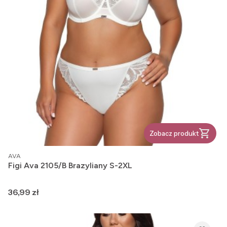
Zobacz produkt
PRODUCENT
AVA
Figi Ava 2105/B Brazyliany S-2XL
Cena
36,99 zł