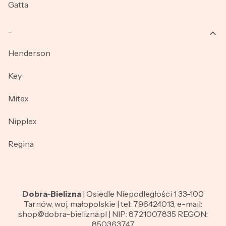
Gatta
_
Henderson
Key
Mitex
Nipplex
Regina
Dobra-Bielizna
| Osiedle Niepodległości 1 33-100
Tarnów, woj. małopolskie | tel: 796424013, e-mail:
shop@dobra-bielizna.pl | NIP: 8721007835 REGON:
850363747