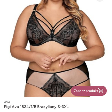
Zobacz produkt
PRODUCENT
AVA
Figi Ava 1824/1/B Brazyliany S-3XL