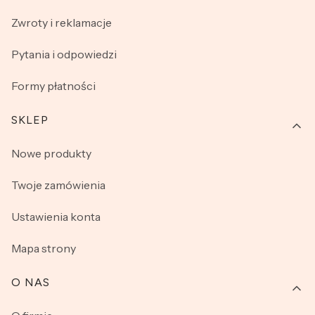
Podkreśl swoją kobiecość i nie rezygnuj z komfortu!
Zwroty i reklamacje
Zapoznaj się z naszą kolekcją brazylian i wypełnij swoją
garderobę przepiękną bielizną.
Pytania i odpowiedzi
Formy płatności
SKLEP
Nowe produkty
Twoje zamówienia
Ustawienia konta
Mapa strony
O NAS