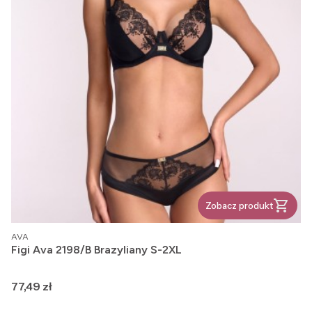
Zobacz produkt
PRODUCENT
AVA
Figi Ava 2198/B Brazyliany S-2XL
Cena
77,49 zł