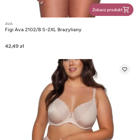
Zobacz produkt
PRODUCENT
AVA
Figi Ava 2102/B S-2XL Brazyliany
Cena
42,49 zł