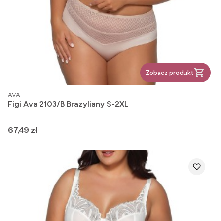
Zobacz produkt
PRODUCENT
AVA
Figi Ava 2103/B Brazyliany S-2XL
Cena
67,49 zł