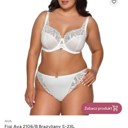
Zobacz produkt
PRODUCENT
AVA
Figi Ava 2106/B Brazyliany S-2XL