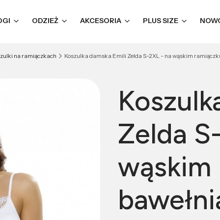
OGI
ODZIEŻ
AKCESORIA
PLUS SIZE
NOW
zulki na ramiączkach
Koszulka damska Emili Zelda S-2XL - na wąskim ramiączk
Koszulk
Zelda S
wąskim 
bawełni