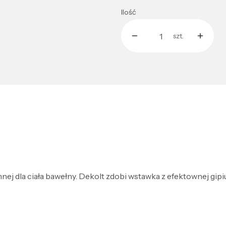
Ilość
szt.
ej dla ciała bawełny. Dekolt zdobi wstawka z efektownej gipiu