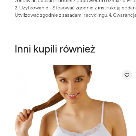
zostawiać odciski – dobierz odpowiedni rozmiar. c. Pro
2. Użytkowanie - Stosować zgodnie z instrukcją podaną
Utylizować zgodnie z zasadami recyklingu. 4. Gwarancja 
Inni kupili również