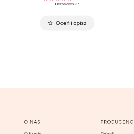
Liczba ocen: 37
Oceń i opisz
O NAS
PRODUCENC
O firmie
Babell