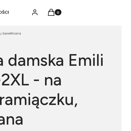
Produkty w koszyku: 0. Zobacz szczegó
Zaloguj się
Koszyk
OŚCI
u, bawełniana
a damska Emili
-2XL - na
ramiączku,
ana