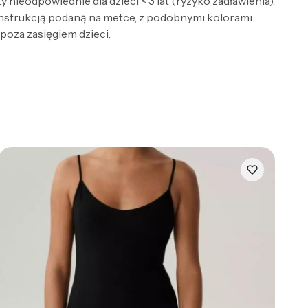
nieodpowiednie dla dzieci < 3 lat (ryzyko zadławienia).
 instrukcją podaną na metce, z podobnymi kolorami.
 poza zasięgiem dzieci.