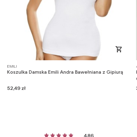
PRODUCENT
EMILI
Koszulka Damska Emili Andra Bawełniana z Gipiurą
Cena
52,49 zł
4.86