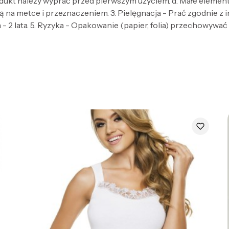
dukt należy wyprać przed pierwszym użyciem. d. Małe elementy 
 na metce i przeznaczeniem. 3. Pielęgnacja - Prać zgodnie z
- 2 lata. 5. Ryzyka - Opakowanie (papier, folia) przechowywać