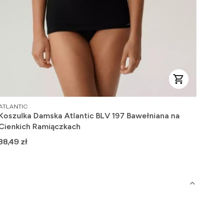
PRODUCENT
ATLANTIC
Koszulka Damska Atlantic BLV 197 Bawełniana na
Cienkich Ramiączkach
Cena
38,49 zł