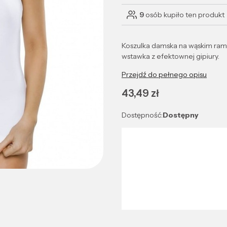
9
osób kupiło ten produkt
Koszulka damska na wąskim ramią
wstawka z efektownej gipiury.
Przejdź do pełnego opisu
Cena
43,49 zł
Dostępność:
Dostępny
Wybierz wariant produktu:
Poszczególne warianty mogą róż
*
Kolor
Wybierz