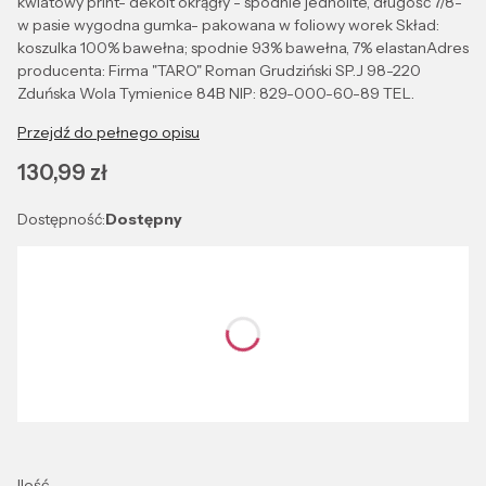
kwiatowy print- dekolt okrągły - spodnie jednolite, długość 7/8-
w pasie wygodna gumka- pakowana w foliowy worek Skład:
koszulka 100% bawełna; spodnie 93% bawełna, 7% elastanAdres
producenta: Firma "TARO" Roman Grudziński SP.J 98-220
Zduńska Wola Tymienice 84B NIP: 829-000-60-89 TEL.
Przejdź do pełnego opisu
Cena
130,99 zł
Dostępność:
Dostępny
Wybierz wariant produktu:
Poszczególne warianty mogą różnić się ceną
*
Kolor
Wybierz
Ilość