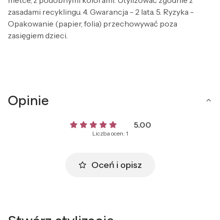
metce, z podobnymi kolorami. Utylizować zgodnie z
zasadami recyklingu. 4. Gwarancja - 2 lata. 5. Ryzyka -
Opakowanie (papier, folia) przechowywać poza
zasięgiem dzieci.
Opinie
5.00
Liczba ocen: 1
Oceń i opisz