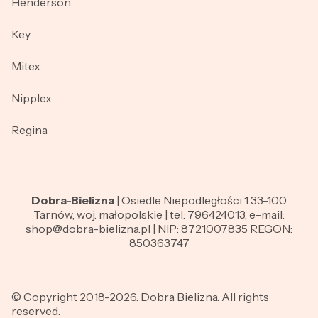
Henderson
Key
Mitex
Nipplex
Regina
Dobra-Bielizna
| Osiedle Niepodległości 1 33-100
Tarnów, woj. małopolskie | tel: 796424013, e-mail:
shop@dobra-bielizna.pl | NIP: 8721007835 REGON:
850363747
© Copyright 2018-2026. Dobra Bielizna. All rights
reserved.