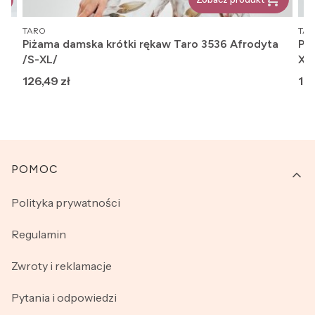
PRODUCENT
PR
TARO
TA
a
Piżama damska krótki rękaw Taro 3536 Afrodyta
Piżama da
/S-XL/
XL
Cena
Ce
126,49 zł
154
Linki w stopce
POMOC
Polityka prywatności
Regulamin
Zwroty i reklamacje
Pytania i odpowiedzi