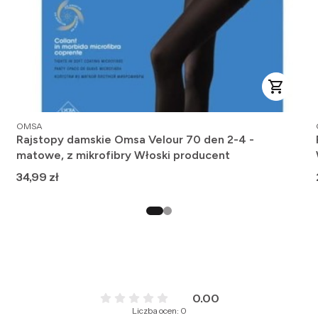
PRODUCENT
OMSA
Rajstopy damskie Omsa Velour 70 den 2-4 -
matowe, z mikrofibry Włoski producent
Cena
34,99 zł
0.00
Liczba ocen: 0