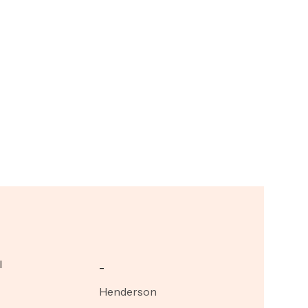
I
_
Henderson