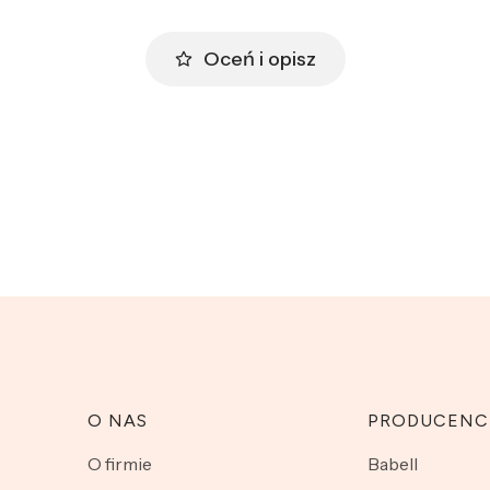
Oceń i opisz
O NAS
PRODUCENC
O firmie
Babell