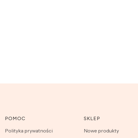
Linki w stopce
POMOC
SKLEP
Polityka prywatności
Nowe produkty