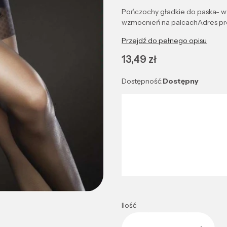
Pończochy gładkie do paska- w
wzmocnień na palcachAdres pro
Przejdź do pełnego opisu
Cena
13,49 zł
Dostępność:
Dostępny
Wybierz wariant produktu:
Poszczególne warianty mogą róż
*
Kolor
Wybierz
Ilość