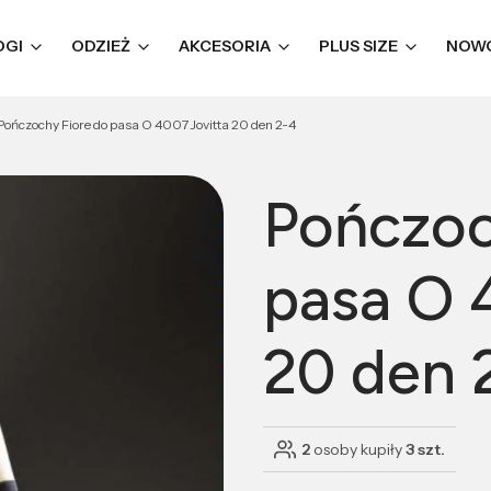
OGI
ODZIEŻ
AKCESORIA
PLUS SIZE
NOW
Pończochy Fiore do pasa O 4007 Jovitta 20 den 2-4
Pończoc
pasa O 
20 den 
2
osoby kupiły
3 szt.