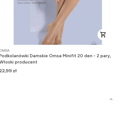
PRODUCENT
PRO
OMSA
OMS
Podkolanówki Damskie Omsa Minifit 20 den - 2 pary,
Raj
Włoski producent
efe
Cena
Ce
22,99 zł
25,