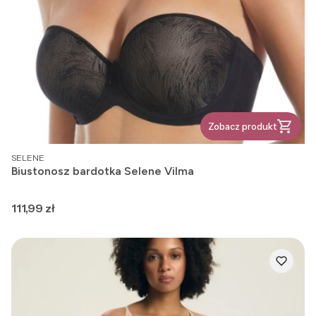
Zobacz produkt
PRODUCENT
SELENE
Biustonosz bardotka Selene Vilma
Cena
111,99 zł