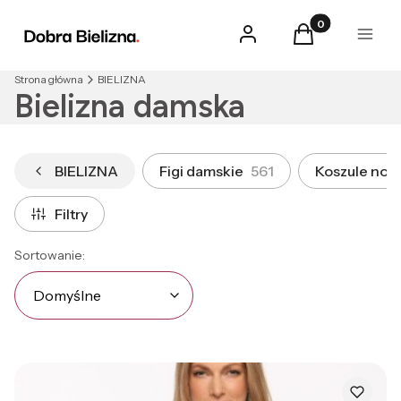
Produkty w kosz
Zaloguj się
Koszyk
Menu
Strona główna
BIELIZNA
Bielizna damska
BIELIZNA
Figi damskie
561
Koszule noc
Filtry
Lista produktów
Domyślne
Sortowanie:
Domyślne