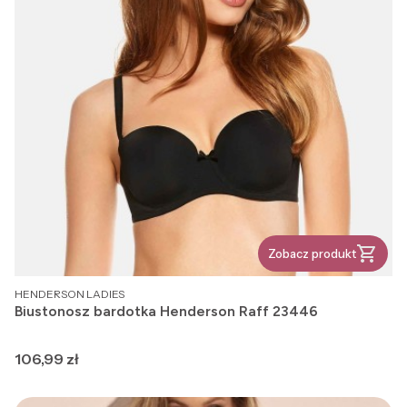
Zobacz produkt
PRODUCENT
HENDERSON LADIES
Biustonosz bardotka Henderson Raff 23446
Cena
106,99 zł