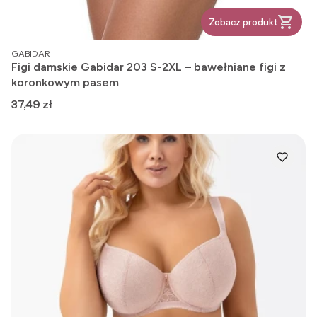
Zobacz produkt
PRODUCENT
GABIDAR
Figi damskie Gabidar 203 S-2XL – bawełniane figi z
koronkowym pasem
Cena
37,49 zł