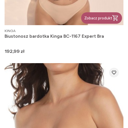
Zobacz produkt
PRODUCENT
KINGA
Biustonosz bardotka Kinga BC-1167 Expert Bra
Cena
192,99 zł