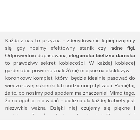
Każda z nas to przyzna - zdecydowanie lepiej czujemy
się, gdy nosimy efektowny stanik czy ładne figi.
Odpowiednio dopasowana,
elegancka bielizna damska
to prawdziwy sekret kobiecości. W każdej kobiecej
garderobie powinno znaleźć się miejsce na ekskluzywny
koronkowy komplet, który będzie idealnie pasować do
wieczorowej sukienki lub codziennej stylizacji. Pamiętaj,
że to, co nosimy pod spodem ma znaczenie! Mimo tego,
że na ogół jej nie widać – bielizna dla każdej kobiety jest
niezwykle ważna. Dzięki niej czujemy się piękne i
wyjątkowe. Zmysłowa bielizna damska doda Ci pewności
siebie!
Bielizna damska to druga skóra każdej kobiety. Często