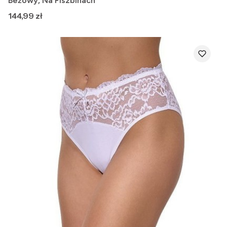
Beżowy, Na Fiszbinach
Cena
144,99 zł