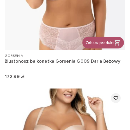
Zobacz produkt
PRODUCENT
GORSENIA
Biustonosz balkonetka Gorsenia G009 Daria Beżowy
Cena
172,99 zł