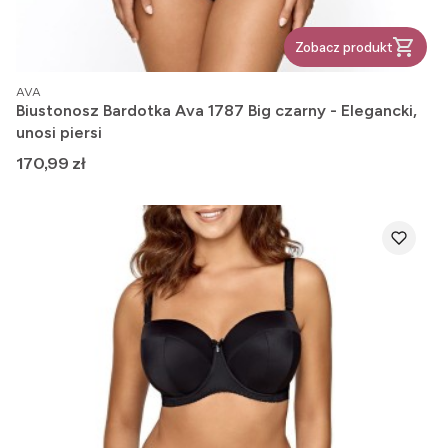
Zobacz produkt
PRODUCENT
AVA
Biustonosz Bardotka Ava 1787 Big czarny - Elegancki,
unosi piersi
Cena
170,99 zł