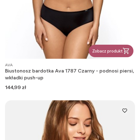
Zobacz produkt
PRODUCENT
AVA
Biustonosz bardotka Ava 1787 Czarny - podnosi piersi,
wkładki push-up
Cena
144,99 zł