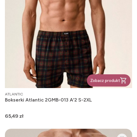
Zobacz produkt
PRODUCENT
ATLANTIC
Bokserki Atlantic 2GMB-013 A'2 S-2XL
Cena
65,49 zł