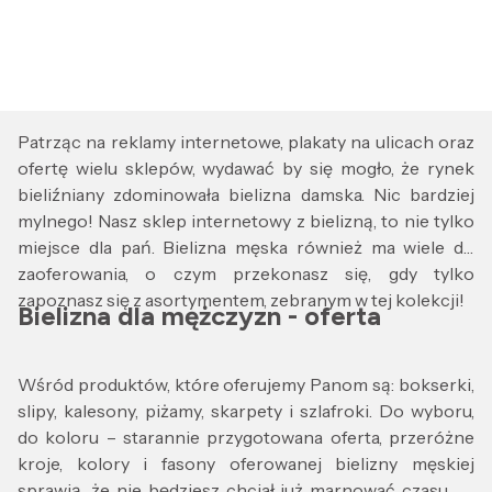
Patrząc na reklamy internetowe, plakaty na ulicach oraz
ofertę wielu sklepów, wydawać by się mogło, że rynek
bieliźniany zdominowała bielizna damska. Nic bardziej
mylnego! Nasz sklep internetowy z bielizną, to nie tylko
miejsce dla pań. Bielizna męska również ma wiele do
zaoferowania, o czym przekonasz się, gdy tylko
zapoznasz się z asortymentem, zebranym w tej kolekcji!
Bielizna dla mężczyzn - oferta
Wśród produktów, które oferujemy Panom są: bokserki,
slipy, kalesony, piżamy, skarpety i szlafroki. Do wyboru,
do koloru – starannie przygotowana oferta, przeróżne
kroje, kolory i fasony oferowanej bielizny męskiej
sprawią, że nie będziesz chciał już marnować czasu na