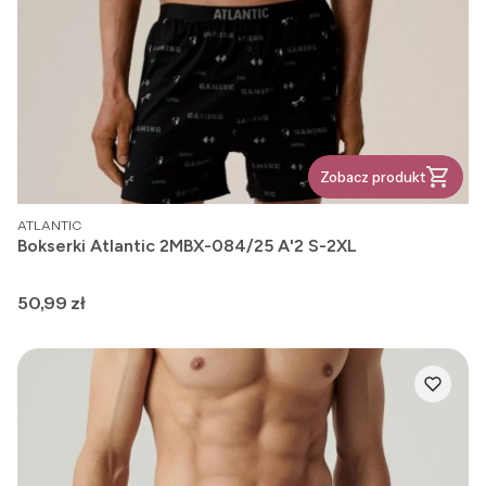
Zobacz produkt
PRODUCENT
ATLANTIC
Bokserki Atlantic 2MBX-084/25 A'2 S-2XL
Cena
50,99 zł