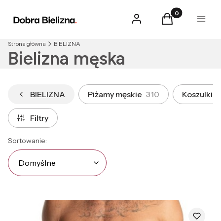
Produkty w kosz
Zaloguj się
Koszyk
Menu
Strona główna
BIELIZNA
Bielizna męska
BIELIZNA
Piżamy męskie
310
Koszulki 
Filtry
Lista produktów
Domyślne
Sortowanie:
Domyślne