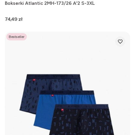
Bokserki Atlantic 2MH-173/26 A'2 S-3XL
Cena
74,49 zł
Bestseller