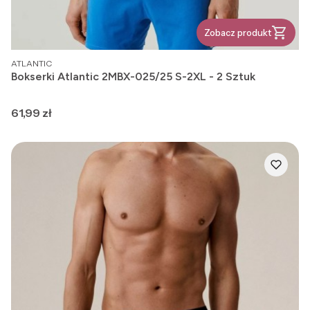
Zobacz produkt
PRODUCENT
ATLANTIC
Bokserki Atlantic 2MBX-025/25 S-2XL - 2 Sztuk
Cena
61,99 zł