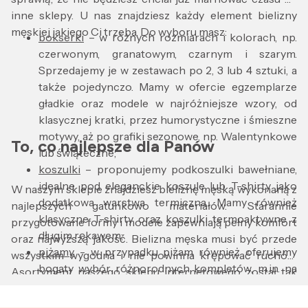
inne sklepy. U nas znajdziesz każdy element bielizny
męskiej jakiego Ci trzeba. Do wyboru masz:
bokserki
– w różnych rozmiarach i kolorach, np.
czerwonym, granatowym, czarnym i szarym.
Sprzedajemy je w zestawach po 2, 3 lub 4 sztuki, a
także pojedynczo. Mamy w ofercie egzemplarze
gładkie oraz modele w najróżniejsze wzory, od
klasycznej kratki, przez humorystyczne i śmieszne
motywy, aż po grafiki sezonowe, np. Walentynkowe
To, co najlepsze dla Panów
lub świąteczne;
koszulki
– proponujemy podkoszulki bawełniane,
idealne pod eleganckie koszule lub T-shirty jako
W naszym sklepie znajdziesz bieliznę męską wykonaną z
dodatkowa warstwa termiczna. Mamy również
najlepszych gatunkowo materiałów. Starannie
klasyczne T-shirty oraz koszulki termoaktywne z
przygotowane formy i modele zapewniają pełny komfort
długim rękawem;
oraz najwyższą jakość. Bielizna męska musi być przede
piżamy
- w przypadku piżam również oferujemy
wszystkim wygodna i nie powinna krępować ruchów.
bogaty wybór różnorodnych kompletów, m.in. na
Asortyment naszego sklepu internetowego został tak
zimę ora zna lato!
dopasowany, aby trafiać w gusta zarówno Panów
szlafroki
– mamy dla Ciebie szlafroki w różnej
wolących klasyczne slipy, jak również obcisłe czy luźne