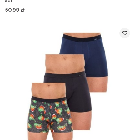
szt.
Cena
50,99 zł