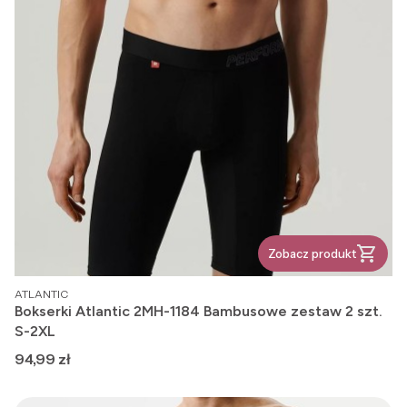
Zobacz produkt
PRODUCENT
ATLANTIC
Bokserki Atlantic 2MH-1184 Bambusowe zestaw 2 szt.
S-2XL
Cena
94,99 zł