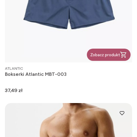
Zobacz produkt
PRODUCENT
ATLANTIC
Bokserki Atlantic MBT-003
Cena
37,49 zł