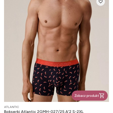
Zobacz produkt
PRODUCENT
ATLANTIC
Bokserki Atlantic 2GMH-027/25 A'2 S-2XL