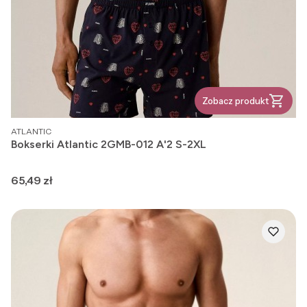
Zobacz produkt
PRODUCENT
ATLANTIC
Bokserki Atlantic 2GMB-012 A'2 S-2XL
Cena
65,49 zł