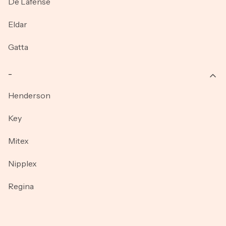
De Lafense
Eldar
Gatta
_
Henderson
Key
Mitex
Nipplex
Regina