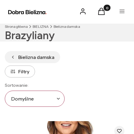
Produkty w kosz
Zaloguj się
Koszyk
Menu
Strona główna
BIELIZNA
Bielizna damska
Brazyliany
Bielizna damska
Filtry
Lista produktów
Domyślne
Sortowanie:
Domyślne