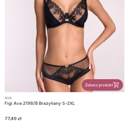
Zobacz produkt
PRODUCENT
AVA
Figi Ava 2198/B Brazyliany S-2XL
Cena
77,49 zł