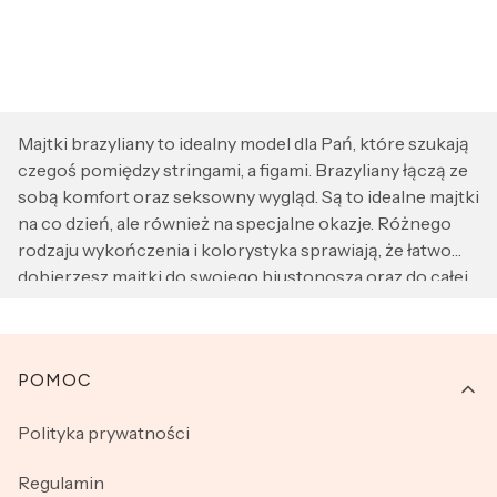
Majtki brazyliany to idealny model dla Pań, które szukają
czegoś pomiędzy stringami, a figami. Brazyliany łączą ze
sobą komfort oraz seksowny wygląd. Są to idealne majtki
na co dzień, ale również na specjalne okazje. Różnego
rodzaju wykończenia i kolorystyka sprawiają, że łatwo
dobierzesz majtki do swojego biustonosza oraz do całej
stylizacji. Nasze majtki brazyliany wykonane z
wysokogatunkowej bawełny gwarantują komfort
noszenia oraz idealne dopasowanie do kształtów
Linki w stopce
POMOC
Twojego ciała. Dzięki wysokiej jakości - zakupione w
naszym sklepie brazyliany są wytrzymałe i zachowują
Polityka prywatności
atrakcyjny wygląd, nawet po wielu praniach. Zaskocz nie
tylko siebie, ale również swoją drugą połówkę i wybieraj
Regulamin
spośród pięknych i zmysłowych majtek z naszej kolekcji.