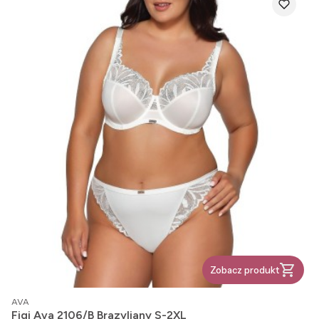
Zobacz produkt
PRODUCENT
AVA
Figi Ava 2106/B Brazyliany S-2XL