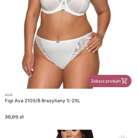
Zobacz produkt
PRODUCENT
AVA
Figi Ava 2105/B Brazyliany S-2XL
Cena
36,99 zł