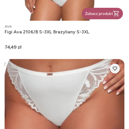
Zobacz produkt
PRODUCENT
AVA
Figi Ava 2106/B S-3XL Brazyliany S-3XL
Cena
74,49 zł