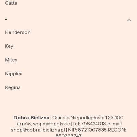
Gatta
_
Henderson
Key
Mitex
Nipplex
Regina
Dobra-Bielizna
| Osiedle Niepodległości 1 33-100
Tarnów, woj. małopolskie | tel: 796424013, e-mail:
shop@dobra-bielizna.pl | NIP: 8721007835 REGON:
850363747