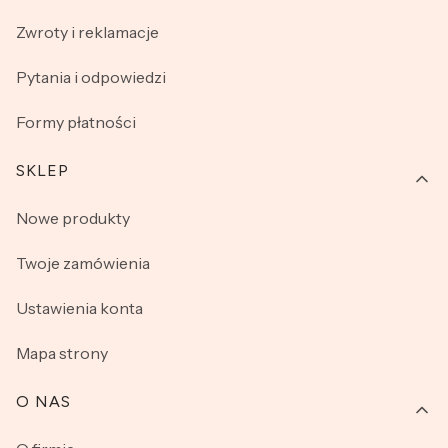
Podkreśl swoją kobiecość i nie rezygnuj z komfortu!
Zwroty i reklamacje
Zapoznaj się z naszą kolekcją brazylian i wypełnij swoją
garderobę przepiękną bielizną.
Pytania i odpowiedzi
Formy płatności
SKLEP
Nowe produkty
Twoje zamówienia
Ustawienia konta
Mapa strony
O NAS