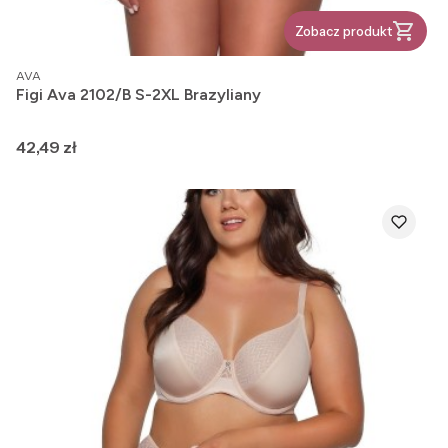
Zobacz produkt
PRODUCENT
AVA
Figi Ava 2102/B S-2XL Brazyliany
Cena
42,49 zł