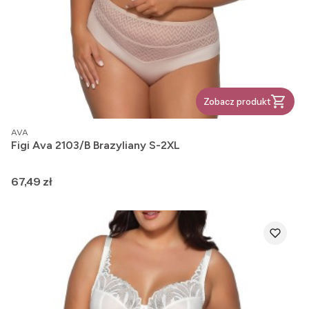
Zobacz produkt
PRODUCENT
AVA
Figi Ava 2103/B Brazyliany S-2XL
Cena
67,49 zł