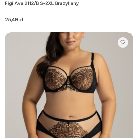
Figi Ava 2112/B S-2XL Brazyliany
Cena
25,49 zł