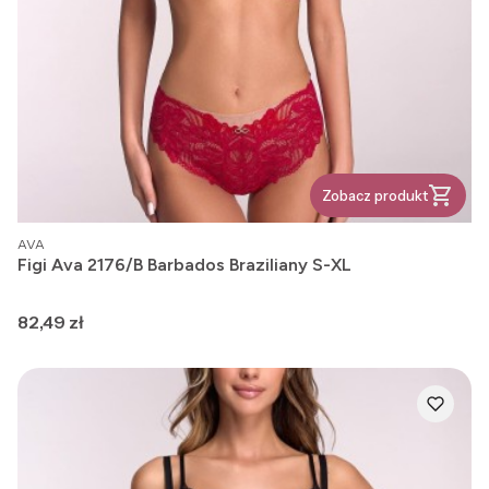
Zobacz produkt
PRODUCENT
AVA
Figi Ava 2176/B Barbados Braziliany S-XL
Cena
82,49 zł