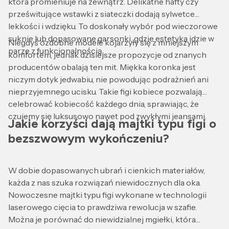
która promieniuje na zewnątrz. Delikatne hafty czy
prześwitujące wstawki z siateczki dodają sylwetce
lekkości i wdzięku. To doskonały wybór pod wieczorowe
suknie lub dopasowane garsonki, gdzie estetyka idzie w
Niegdyś ozdobne modele kojarzyły się z mniejszym
parze z funkcjonalnością.
komfortem, jednak dzisiejsze propozycje od znanych
producentów obalają ten mit. Miękka koronka jest
niczym dotyk jedwabiu, nie powodując podrażnień ani
nieprzyjemnego ucisku. Takie figi kobiece pozwalają
celebrować kobiecość każdego dnia, sprawiając, że
czujemy się luksusowo nawet pod zwykłymi jeansami.
Jakie korzyści dają majtki typu figi o
bezszwowym wykończeniu?
W dobie dopasowanych ubrań i cienkich materiałów,
każda z nas szuka rozwiązań niewidocznych dla oka.
Nowoczesne majtki typu figi wykonane w technologii
laserowego cięcia to prawdziwa rewolucja w szafie.
Można je porównać do niewidzialnej mgiełki, która