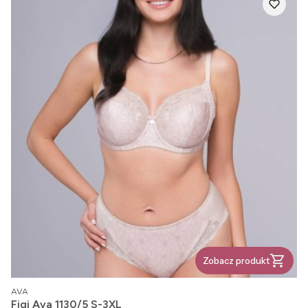
Zobacz produkt
PRODUCENT
AVA
Figi Ava 1130/5 S-3XL