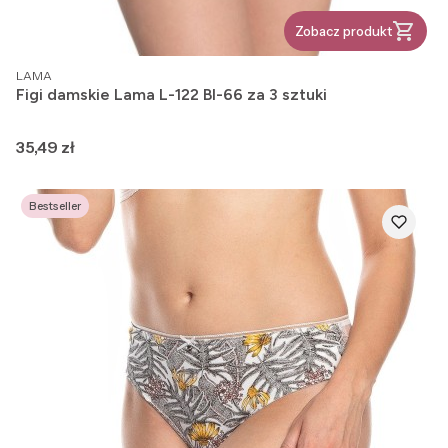
Zobacz produkt
PRODUCENT
LAMA
Figi damskie Lama L-122 BI-66 za 3 sztuki
Cena
35,49 zł
Bestseller