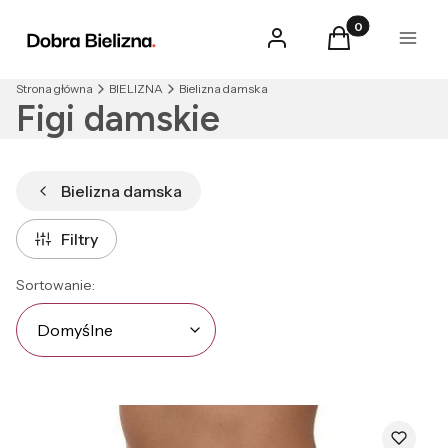
Produkty w kosz
Zaloguj się
Koszyk
Menu
Strona główna
BIELIZNA
Bielizna damska
Figi damskie
Bielizna damska
Filtry
Lista produktów
Domyślne
Sortowanie:
Domyślne