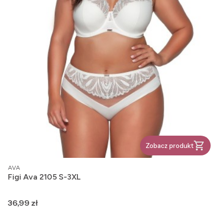
Zobacz produkt
PRODUCENT
AVA
Figi Ava 2105 S-3XL
Cena
36,99 zł