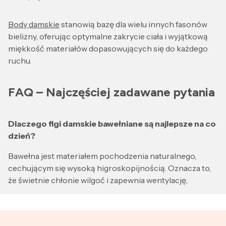
Body damskie
stanowią bazę dla wielu innych fasonów
bielizny, oferując optymalne zakrycie ciała i wyjątkową
miękkość materiałów dopasowujących się do każdego
ruchu.
FAQ – Najczęściej zadawane pytania
Dlaczego figi damskie bawełniane są najlepsze na co
dzień?
Bawełna jest materiałem pochodzenia naturalnego,
cechującym się wysoką higroskopijnością. Oznacza to,
że świetnie chłonie wilgoć i zapewnia wentylację,
chroniąc miejsca intymne przed rozwojem bakterii, co
jest kluczowe dla zachowania zdrowia.
Czym różnią się eleganckie figi damskie od zwykłych