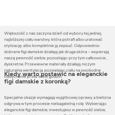
Większość z nas zaczyna dzień od wyboru tej jednej,
najbliższej ciału warstwy, która potrafi albo uratować
stylizację, albo kompletnie ją zepsuć. Odpowiednio
dobrane figi damskie działają jak druga skóra – wspierają
naszą pewność siebie, pozostając przy tym całkowicie
dyskretne. Przewiewne materiały działają niczym
naturalna wentylacja, pozwalając ciału na swobodne
Kiedy warto postawić na eleganckie
oddychanie przez wiele godzin.
figi damskie z koronką?
Specjalne okazje wymagają wyjątkowej oprawy, a bielizna
odgrywa w tym procesie niebagatelną rolę. Wybierając
eleganckie figi damskie, inwestujesz w pewność siebie,