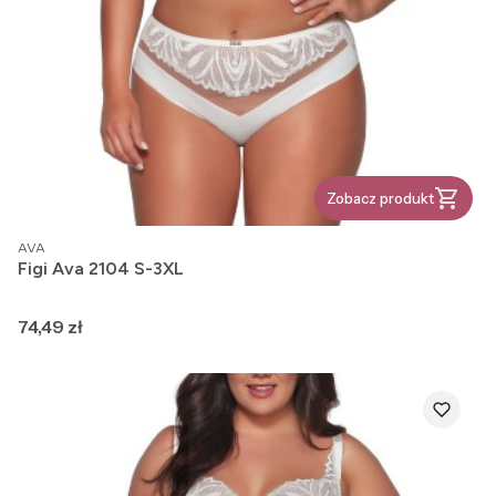
Zobacz produkt
PRODUCENT
AVA
Figi Ava 2104 S-3XL
Cena
74,49 zł