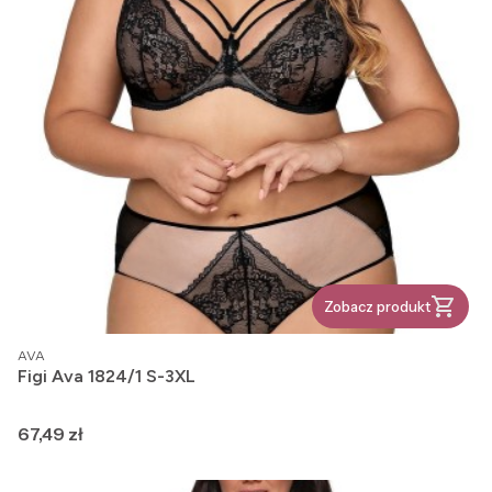
Zobacz produkt
PRODUCENT
AVA
Figi Ava 1824/1 S-3XL
Cena
67,49 zł