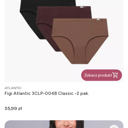
Zobacz produkt
PRODUCENT
ATLANTIC
Figi Atlantic 3CLP-004B Classic -2 pak.
Cena
55,99 zł