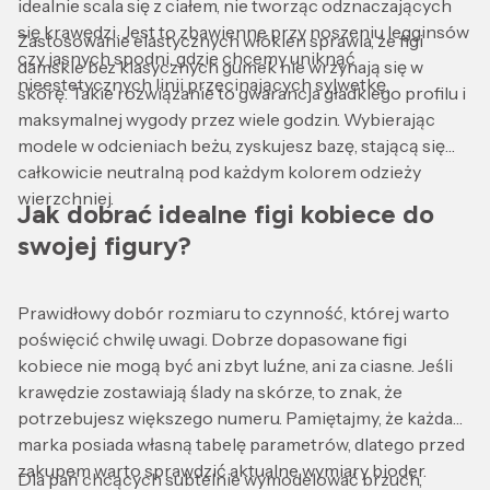
idealnie scala się z ciałem, nie tworząc odznaczających
się krawędzi. Jest to zbawienne przy noszeniu legginsów
Zastosowanie elastycznych włókien sprawia, że figi
czy jasnych spodni, gdzie chcemy uniknąć
damskie bez klasycznych gumek nie wrzynają się w
nieestetycznych linii przecinających sylwetkę.
skórę. Takie rozwiązanie to gwarancja gładkiego profilu i
maksymalnej wygody przez wiele godzin. Wybierając
modele w odcieniach beżu, zyskujesz bazę, stającą się
całkowicie neutralną pod każdym kolorem odzieży
wierzchniej.
Jak dobrać idealne figi kobiece do
swojej figury?
Prawidłowy dobór rozmiaru to czynność, której warto
poświęcić chwilę uwagi. Dobrze dopasowane figi
kobiece nie mogą być ani zbyt luźne, ani za ciasne. Jeśli
krawędzie zostawiają ślady na skórze, to znak, że
potrzebujesz większego numeru. Pamiętajmy, że każda
marka posiada własną tabelę parametrów, dlatego przed
zakupem warto sprawdzić aktualne wymiary bioder.
Dla pań chcących subtelnie wymodelować brzuch,