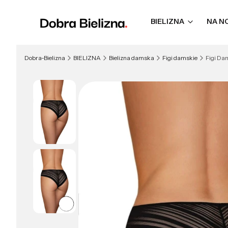
BIELIZNA
NA N
Dobra-Bielizna
BIELIZNA
Bielizna damska
Figi damskie
Figi Da