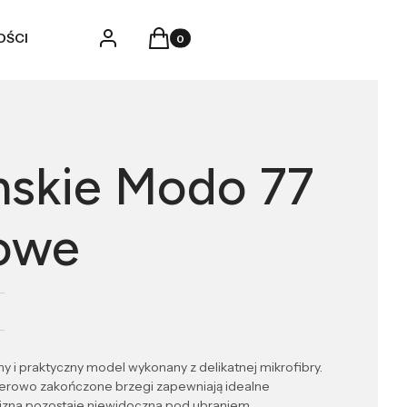
Produkty w koszyku: 0. Zobacz szczegó
Zaloguj się
Koszyk
OŚCI
mskie Modo 77
owe
 i praktyczny model wykonany z delikatnej mikrofibry.
serowo zakończone brzegi zapewniają idealne
elizna pozostaje niewidoczna pod ubraniem.