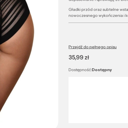
Gładki przód oraz subtelne wsta
nowoczesnego wykończenia i k
Przejdź do pełnego opisu
Cena
35,99 zł
Dostępność:
Dostępny
Wybierz wariant produktu:
Poszczególne warianty mogą róż
*
Kolor
Wybierz