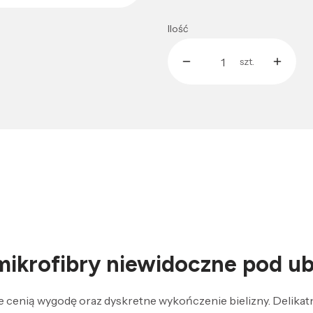
Ilość
szt.
mikrofibry niewidoczne pod u
 cenią wygodę oraz dyskretne wykończenie bielizny. Delikatna