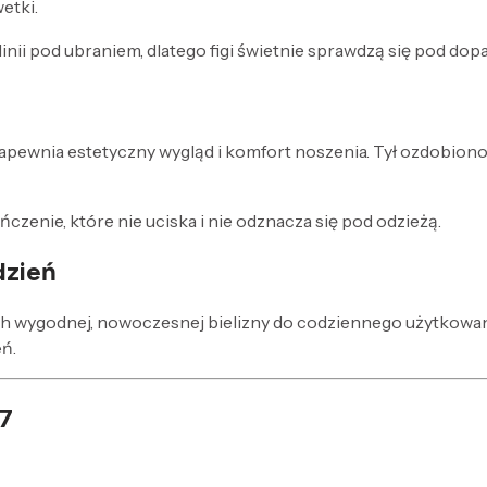
etki.
ii pod ubraniem, dlatego figi świetnie sprawdzą się pod do
 zapewnia estetyczny wygląd i komfort noszenia. Tył ozdobiono 
enie, które nie uciska i nie odznacza się pod odzieżą.
dzień
h wygodnej, nowoczesnej bielizny do codziennego użytkowania
ń.
7