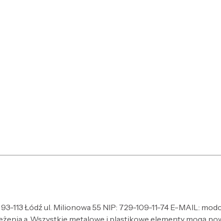
3-113 Łódź ul. Milionowa 55 NIP: 729-109-11-74 E-MAIL: mod
zeżenia a. Wszystkie metalowe i plastikowe elementy mogą po