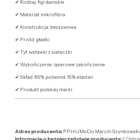
✔ Rodzaj: figi damskie
✔ Materiał: mikrofibra
✔ Konstrukcja: bezszwowa
✔ Przód: gładki
✔ Tył: wstawki z siateczki
✔ Wykończenie: laserowe zakończenie
✔ Skład: 85% poliamid, 15% elastan
✔ Produkt polskiej marki
Adres producenta:
P.P.H.U.MoDo Marcin Szynkowski 9
Informacje o bezpieczeństwie producenta:
1. Ostr