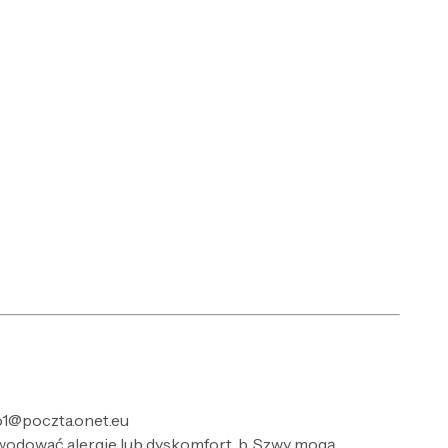
o1@poczta.onet.eu
wodować alergie lub dyskomfort. b. Szwy mogą