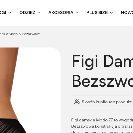
OGI
ODZIEŻ
AKCESORIA
PLUS SIZE
NOW
mskie Modo 77 Bezszwowe
Figi Da
Bezszw
9
osób kupiło ten produkt
Figi damskie Modo 77 to wygodny
Bezszwowa konstrukcja oraz la
dopasowanie i sprawiają, że bi