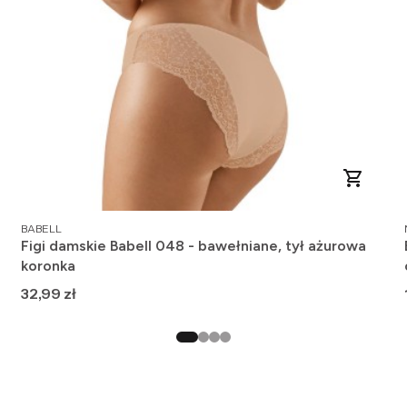
PRODUCENT
BABELL
Figi damskie Babell 048 - bawełniane, tył ażurowa
koronka
Cena
32,99 zł