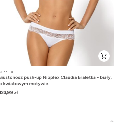
PRODUCENT
PRO
NIPPLEX
GAT
Biustonosz push-up Nipplex Claudia Braletka - biały,
Str
o kwiatowym motywie.
Cena
Ce
133,99 zł
22,