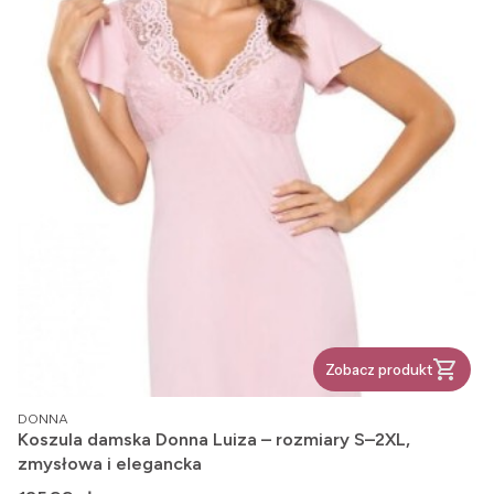
Zobacz produkt
PRODUCENT
DONNA
Koszula damska Donna Luiza – rozmiary S–2XL,
zmysłowa i elegancka