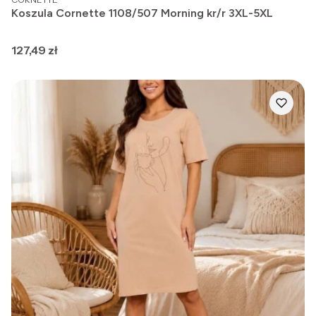
Koszula Cornette 1108/507 Morning kr/r 3XL-5XL
Cena
127,49 zł