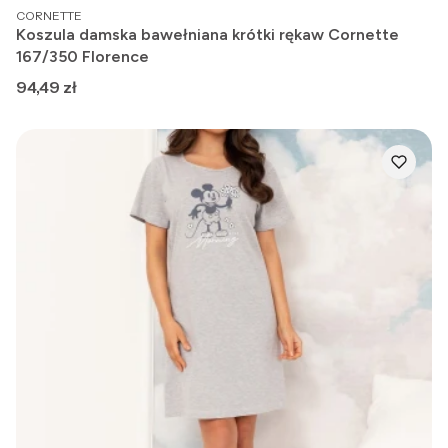
PRODUCENT
CORNETTE
Koszula damska bawełniana krótki rękaw Cornette
167/350 Florence
Cena
94,49 zł