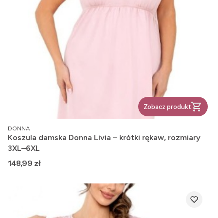
Zobacz produkt
PRODUCENT
DONNA
Koszula damska Donna Livia – krótki rękaw, rozmiary
3XL–6XL
Cena
148,99 zł