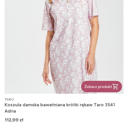
Zobacz produkt
PRODUCENT
TARO
Koszula damska bawełniana krótki rękaw Taro 3541
Adria
Cena
112,99 zł