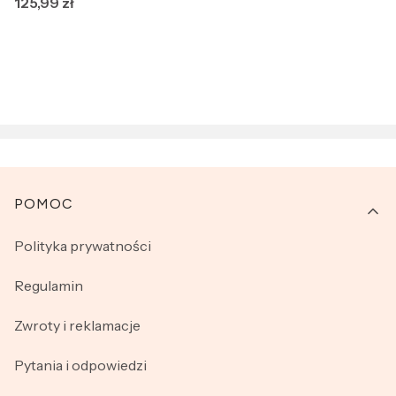
Cena
125,99 zł
Linki w stopce
POMOC
Polityka prywatności
Regulamin
Zwroty i reklamacje
Pytania i odpowiedzi