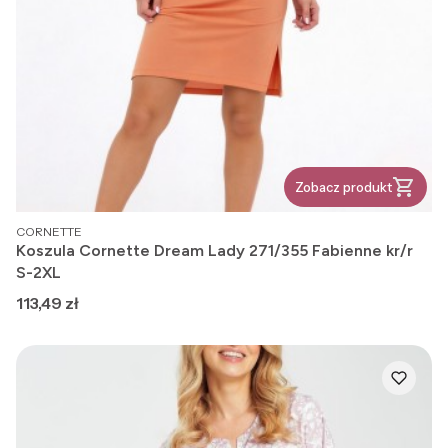
Zobacz produkt
PRODUCENT
CORNETTE
Koszula Cornette Dream Lady 271/355 Fabienne kr/r
S-2XL
Cena
113,49 zł