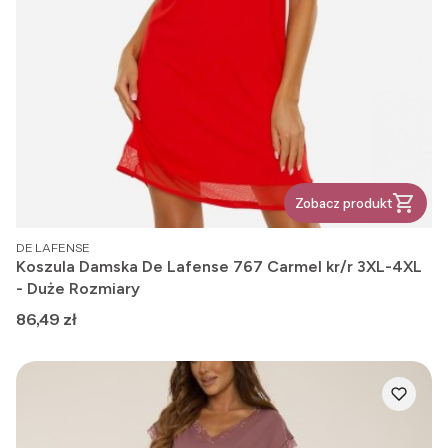
Zobacz produkt
PRODUCENT
DE LAFENSE
Koszula Damska De Lafense 767 Carmel kr/r 3XL-4XL
- Duże Rozmiary
Cena
86,49 zł