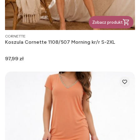
Zobacz produkt
PRODUCENT
CORNETTE
Koszula Cornette 1108/507 Morning kr/r S-2XL
Cena
97,99 zł