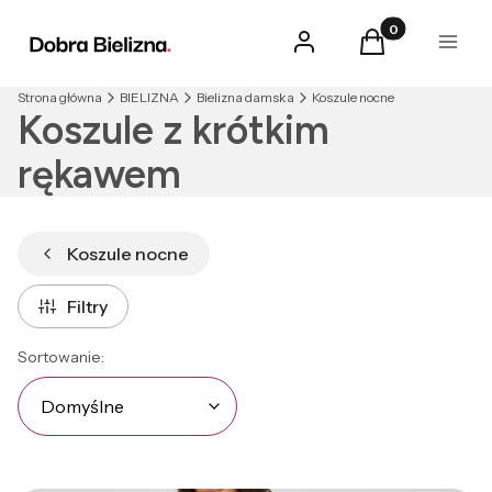
Produkty w kosz
Zaloguj się
Koszyk
Menu
Strona główna
BIELIZNA
Bielizna damska
Koszule nocne
Koszule z krótkim
rękawem
Koszule nocne
Filtry
Lista produktów
Domyślne
Sortowanie:
Domyślne