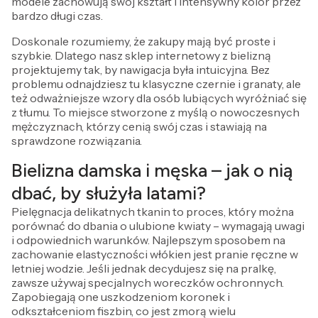
modele zachowują swój kształt i intensywny kolor przez
bardzo długi czas.
Doskonale rozumiemy, że zakupy mają być proste i
szybkie. Dlatego nasz sklep internetowy z bielizną
projektujemy tak, by nawigacja była intuicyjna. Bez
problemu odnajdziesz tu klasyczne czernie i granaty, ale
też odważniejsze wzory dla osób lubiących wyróżniać się
z tłumu. To miejsce stworzone z myślą o nowoczesnych
mężczyznach, którzy cenią swój czas i stawiają na
sprawdzone rozwiązania.
Bielizna damska i męska – jak o nią
dbać, by służyła latami?
Pielęgnacja delikatnych tkanin to proces, który można
porównać do dbania o ulubione kwiaty – wymagają uwagi
i odpowiednich warunków. Najlepszym sposobem na
zachowanie elastyczności włókien jest pranie ręczne w
letniej wodzie. Jeśli jednak decydujesz się na pralkę,
zawsze używaj specjalnych woreczków ochronnych.
Zapobiegają one uszkodzeniom koronek i
odkształceniom fiszbin, co jest zmorą wielu