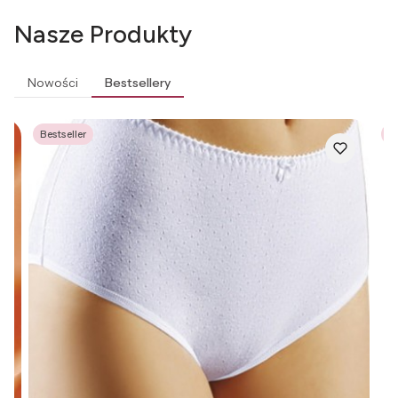
Nasze Produkty
Nowości
Bestsellery
Bestseller
Be