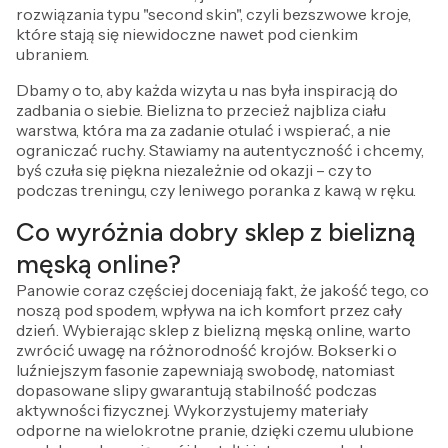
rozwiązania typu "second skin", czyli bezszwowe kroje,
które stają się niewidoczne nawet pod cienkim
ubraniem.
Dbamy o to, aby każda wizyta u nas była inspiracją do
zadbania o siebie. Bielizna to przecież najbliza ciału
warstwa, która ma za zadanie otulać i wspierać, a nie
ograniczać ruchy. Stawiamy na autentyczność i chcemy,
byś czuła się piękna niezależnie od okazji – czy to
podczas treningu, czy leniwego poranka z kawą w ręku.
Co wyróżnia dobry sklep z bielizną
męską online?
Panowie coraz częściej doceniają fakt, że jakość tego, co
noszą pod spodem, wpływa na ich komfort przez cały
dzień. Wybierając sklep z bielizną męską online, warto
zwrócić uwagę na różnorodność krojów. Bokserki o
luźniejszym fasonie zapewniają swobodę, natomiast
dopasowane slipy gwarantują stabilność podczas
aktywności fizycznej. Wykorzystujemy materiały
odporne na wielokrotne pranie, dzięki czemu ulubione