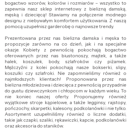
bogactwo wzorów, kolorów i rozmiarów – wszystko to
zapewnia nasz sklep internetowy z bielizną damską,
męską i dziecięcą! Stawiamy na połączenie modnego
designu z niebywałym komfortem użytkowania. Z naszą
pomocą uzupełnisz garderobę o najnowsze trendy.
Prezentowana przez nas bielizna damska i męska to
propozycje zarówno na co dzień, jak i na specjalne
okazje. Kobiety z pewnością pokochają bogactwo
oferowanych przez nas biustonoszy, majtek, a także
halek, koszulek, body, szlafroków czy piżamek.
Mężczyźni z kolei pokochają nasze bokserki, slipy,
koszulki czy szlafroki. Nie zapomnieliśmy również o
najmłodszych klientach! Proponowana przez nas
bielizna młodzieżowa i dziecięca z pewnością przypadnie
do gustu dziewczynkom i chłopcom w każdym wieku. To
nie koniec naszej oferty. Proponujemy również
wyjątkowe stroje kąpielowe, a także legginsy, rajstopy,
pończochy, skarpetki, kalesony, podkolanówki i nie tylko.
Asortyment uzupełniliśmy również o liczne dodatki,
takie jak czapki, szaliki, rękawiczki, kapcie, podkolanówki
oraz akcesoria do staników.