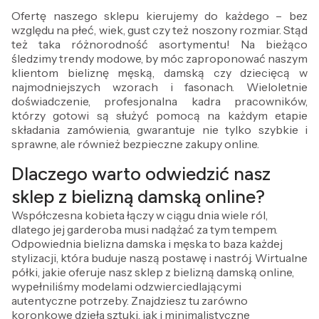
Ofertę naszego sklepu kierujemy do każdego – bez
względu na płeć, wiek, gust czy też noszony rozmiar. Stąd
też taka różnorodność asortymentu! Na bieżąco
śledzimy trendy modowe, by móc zaproponować naszym
klientom bieliznę męską, damską czy dziecięcą w
najmodniejszych wzorach i fasonach. Wieloletnie
doświadczenie, profesjonalna kadra pracowników,
którzy gotowi są służyć pomocą na każdym etapie
składania zamówienia, gwarantuje nie tylko szybkie i
sprawne, ale również bezpieczne zakupy online.
Dlaczego warto odwiedzić nasz
sklep z bielizną damską online?
Współczesna kobieta łączy w ciągu dnia wiele ról,
dlatego jej garderoba musi nadążać za tym tempem.
Odpowiednia bielizna damska i męska to baza każdej
stylizacji, która buduje naszą postawę i nastrój. Wirtualne
półki, jakie oferuje nasz sklep z bielizną damską online,
wypełniliśmy modelami odzwierciedlającymi
autentyczne potrzeby. Znajdziesz tu zarówno
koronkowe dzieła sztuki, jak i minimalistyczne