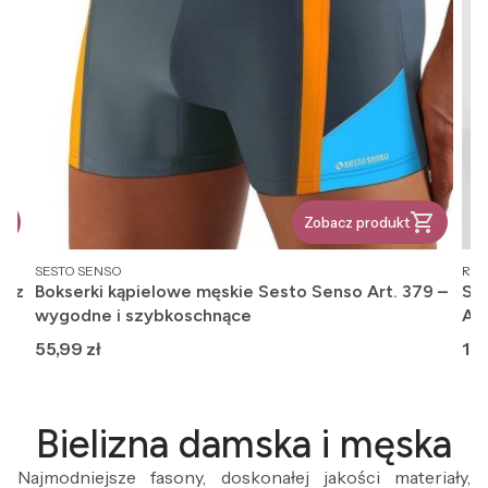
Zobacz produkt
PRODUCENT
PR
SESTO SENSO
REG
, z
Bokserki kąpielowe męskie Sesto Senso Art. 379 –
Ska
wygodne i szybkoschnące
An
Cena
Ce
55,99 zł
12,
Bielizna damska i męska
Najmodniejsze fasony, doskonałej jakości materiały,