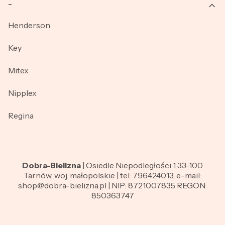
_
Henderson
Key
Mitex
Nipplex
Regina
Dobra-Bielizna
| Osiedle Niepodległości 1 33-100
Tarnów, woj. małopolskie | tel: 796424013, e-mail:
shop@dobra-bielizna.pl | NIP: 8721007835 REGON:
850363747