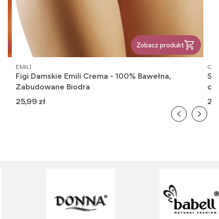
Zobacz produkt
PRODUCENT
PR
EMILI
OM
Figi Damskie Emili Crema - 100% Bawełna,
Ska
Zabudowane Biodra
cie
Cena
Ce
25,99 zł
20,