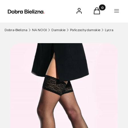
Produkty w kosz
Zaloguj się
Koszyk
Menu
Dobra-Bielizna
NA NOGI
Damskie
Pończochy damskie
Lycra