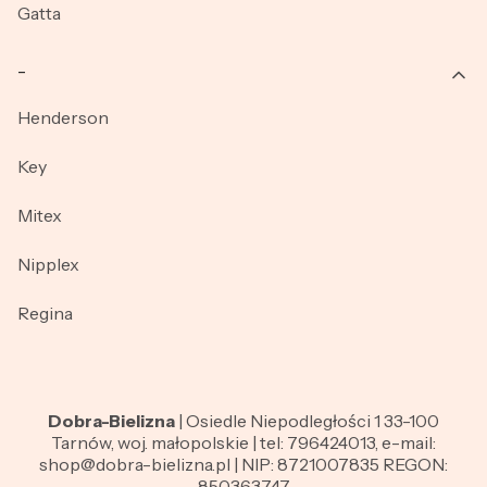
Gatta
_
Henderson
Key
Mitex
Nipplex
Regina
Dobra-Bielizna
| Osiedle Niepodległości 1 33-100
Tarnów, woj. małopolskie | tel: 796424013, e-mail:
shop@dobra-bielizna.pl | NIP: 8721007835 REGON:
850363747