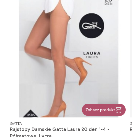
Zobacz produkt
PRODUCENT
PR
GATTA
GAT
Rajstopy Damskie Gatta Laura 20 den 1-4 -
Raj
Półmatowe, Lycra