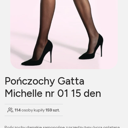
Pończochy Gatta
Michelle nr 01 15 den
114
osoby kupiły
159 szt.
Pończochy damskie samonośne z przędzy typu lycra oplatana,