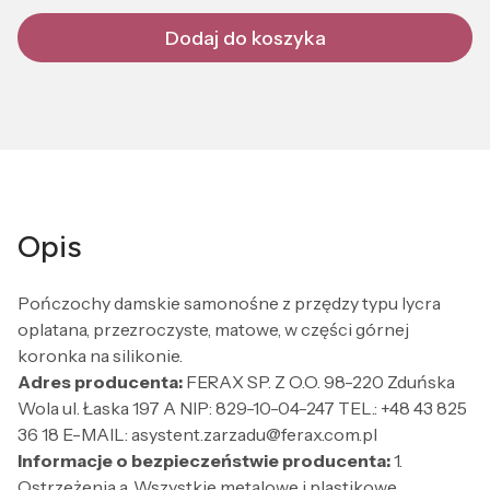
Dodaj do koszyka
Opis
Pończochy damskie samonośne z przędzy typu lycra
oplatana, przezroczyste, matowe, w części górnej
koronka na silikonie.
Adres producenta:
FERAX SP. Z O.O. 98-220 Zduńska
Wola ul. Łaska 197 A NIP: 829-10-04-247 TEL.: +48 43 825
36 18 E-MAIL: asystent.zarzadu@ferax.com.pl
Informacje o bezpieczeństwie producenta:
1.
Ostrzeżenia a. Wszystkie metalowe i plastikowe