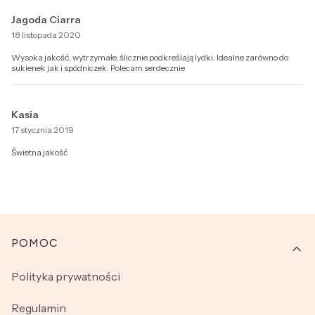
Jagoda Ciarra
18 listopada 2020
Wysoka jakość, wytrzymałe, ślicznie podkreślają lydki. Idealne zarówno do
sukienek jak i spódniczek. Polecam serdecznie
Kasia
17 stycznia 2019
Świetna jakość
Linki w stopce
POMOC
Polityka prywatności
Regulamin