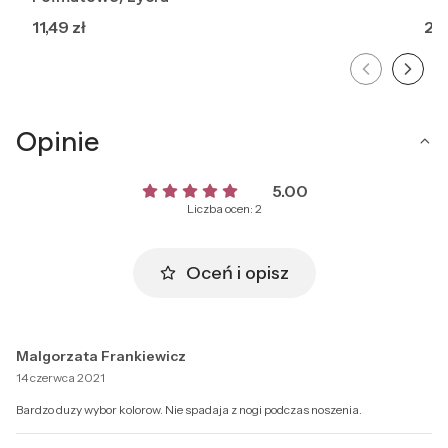
Cena
Ce
11,49 zł
21,
Opinie
5.00
Liczba ocen: 2
Oceń i opisz
Malgorzata Frankiewicz
14 czerwca 2021
Bardzo duzy wybor kolorow. Nie spadaja z nogi podczas noszenia.