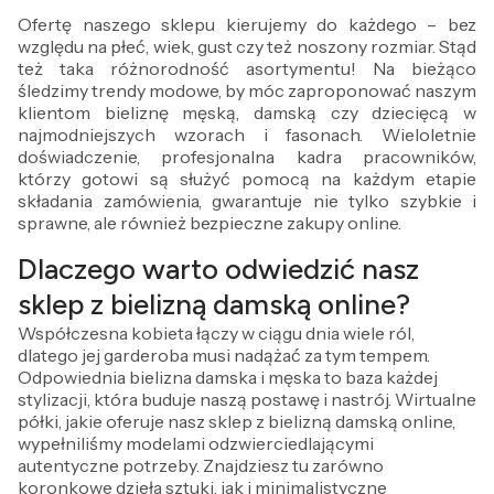
Ofertę naszego sklepu kierujemy do każdego – bez
względu na płeć, wiek, gust czy też noszony rozmiar. Stąd
też taka różnorodność asortymentu! Na bieżąco
śledzimy trendy modowe, by móc zaproponować naszym
klientom bieliznę męską, damską czy dziecięcą w
najmodniejszych wzorach i fasonach. Wieloletnie
doświadczenie, profesjonalna kadra pracowników,
którzy gotowi są służyć pomocą na każdym etapie
składania zamówienia, gwarantuje nie tylko szybkie i
sprawne, ale również bezpieczne zakupy online.
Dlaczego warto odwiedzić nasz
sklep z bielizną damską online?
Współczesna kobieta łączy w ciągu dnia wiele ról,
dlatego jej garderoba musi nadążać za tym tempem.
Odpowiednia bielizna damska i męska to baza każdej
stylizacji, która buduje naszą postawę i nastrój. Wirtualne
półki, jakie oferuje nasz sklep z bielizną damską online,
wypełniliśmy modelami odzwierciedlającymi
autentyczne potrzeby. Znajdziesz tu zarówno
koronkowe dzieła sztuki, jak i minimalistyczne