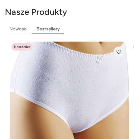
Nasze Produkty
Nowości
Bestsellery
Bestseller
Be