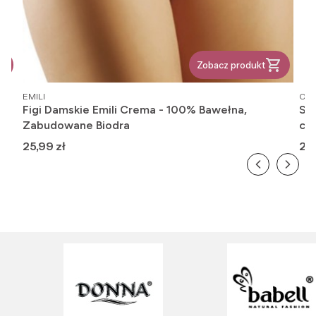
Zobacz produkt
PRODUCENT
PR
EMILI
OM
rt
Figi Damskie Emili Crema - 100% Bawełna,
Ska
Zabudowane Biodra
cie
Cena
Ce
25,99 zł
20,