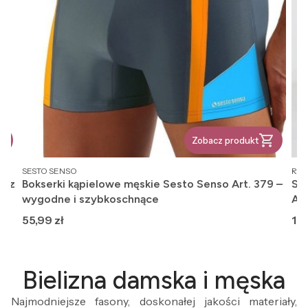
Zobacz produkt
PRODUCENT
PR
SESTO SENSO
REG
, z
Bokserki kąpielowe męskie Sesto Senso Art. 379 –
Ska
wygodne i szybkoschnące
An
Cena
Ce
55,99 zł
12,
Bielizna damska i męska
Najmodniejsze fasony, doskonałej jakości materiały,