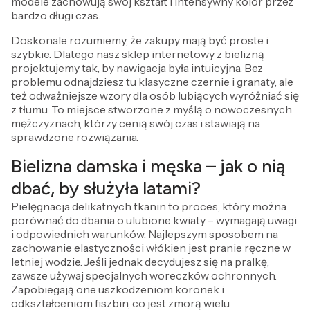
modele zachowują swój kształt i intensywny kolor przez
bardzo długi czas.
Doskonale rozumiemy, że zakupy mają być proste i
szybkie. Dlatego nasz sklep internetowy z bielizną
projektujemy tak, by nawigacja była intuicyjna. Bez
problemu odnajdziesz tu klasyczne czernie i granaty, ale
też odważniejsze wzory dla osób lubiących wyróżniać się
z tłumu. To miejsce stworzone z myślą o nowoczesnych
mężczyznach, którzy cenią swój czas i stawiają na
sprawdzone rozwiązania.
Bielizna damska i męska – jak o nią
dbać, by służyła latami?
Pielęgnacja delikatnych tkanin to proces, który można
porównać do dbania o ulubione kwiaty – wymagają uwagi
i odpowiednich warunków. Najlepszym sposobem na
zachowanie elastyczności włókien jest pranie ręczne w
letniej wodzie. Jeśli jednak decydujesz się na pralkę,
zawsze używaj specjalnych woreczków ochronnych.
Zapobiegają one uszkodzeniom koronek i
odkształceniom fiszbin, co jest zmorą wielu