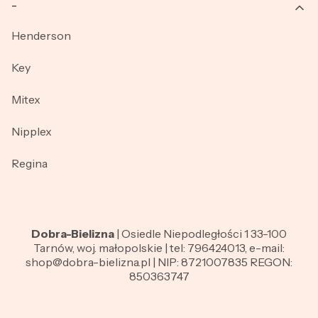
_
Henderson
Key
Mitex
Nipplex
Regina
Dobra-Bielizna
| Osiedle Niepodległości 1 33-100
Tarnów, woj. małopolskie | tel: 796424013, e-mail:
shop@dobra-bielizna.pl | NIP: 8721007835 REGON:
850363747