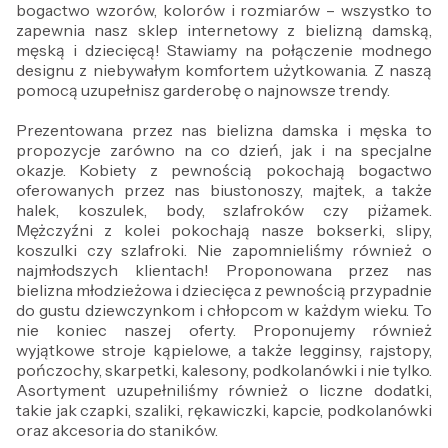
bogactwo wzorów, kolorów i rozmiarów – wszystko to
zapewnia nasz sklep internetowy z bielizną damską,
męską i dziecięcą! Stawiamy na połączenie modnego
designu z niebywałym komfortem użytkowania. Z naszą
pomocą uzupełnisz garderobę o najnowsze trendy.
Prezentowana przez nas bielizna damska i męska to
propozycje zarówno na co dzień, jak i na specjalne
okazje. Kobiety z pewnością pokochają bogactwo
oferowanych przez nas biustonoszy, majtek, a także
halek, koszulek, body, szlafroków czy piżamek.
Mężczyźni z kolei pokochają nasze bokserki, slipy,
koszulki czy szlafroki. Nie zapomnieliśmy również o
najmłodszych klientach! Proponowana przez nas
bielizna młodzieżowa i dziecięca z pewnością przypadnie
do gustu dziewczynkom i chłopcom w każdym wieku. To
nie koniec naszej oferty. Proponujemy również
wyjątkowe stroje kąpielowe, a także legginsy, rajstopy,
pończochy, skarpetki, kalesony, podkolanówki i nie tylko.
Asortyment uzupełniliśmy również o liczne dodatki,
takie jak czapki, szaliki, rękawiczki, kapcie, podkolanówki
oraz akcesoria do staników.