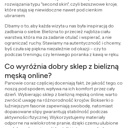
rozwiązania typu "second skin", czyli bezszwowe kroje,
które stają się niewidoczne nawet pod cienkim
ubraniem.
Dbamy o to, aby każda wizyta u nas była inspiracją do
zadbania o siebie. Bielizna to przecież najbliza ciału
warstwa, która ma za zadanie otulać i wspierać, a nie
ograniczać ruchy. Stawiamy na autentyczność i chcemy,
byś czuła się piękna niezależnie od okazji – czy to
podczas treningu, czy leniwego poranka z kawą w ręku.
Co wyróżnia dobry sklep z bielizną
męską online?
Panowie coraz częściej doceniają fakt, że jakość tego, co
noszą pod spodem, wpływa na ich komfort przez cały
dzień. Wybierając sklep z bielizną męską online, warto
zwrócić uwagę na różnorodność krojów. Bokserki o
luźniejszym fasonie zapewniają swobodę, natomiast
dopasowane slipy gwarantują stabilność podczas
aktywności fizycznej. Wykorzystujemy materiały
odporne na wielokrotne pranie, dzięki czemu ulubione