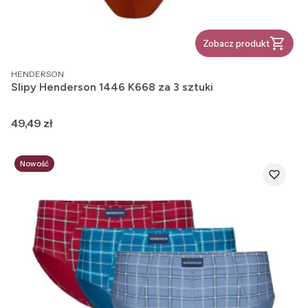
Zobacz produkt
PRODUCENT
HENDERSON
Slipy Henderson 1446 K668 za 3 sztuki
Cena
49,49 zł
Nowość