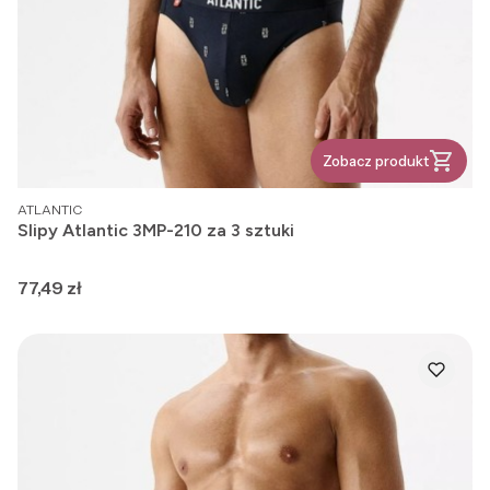
Zobacz produkt
PRODUCENT
ATLANTIC
Slipy Atlantic 3MP-210 za 3 sztuki
Cena
77,49 zł