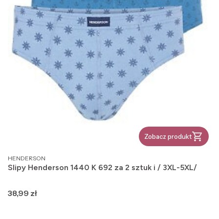
Zobacz produkt
PRODUCENT
HENDERSON
Slipy Henderson 1440 K 692 za 2 sztuk i / 3XL-5XL/
Cena
38,99 zł