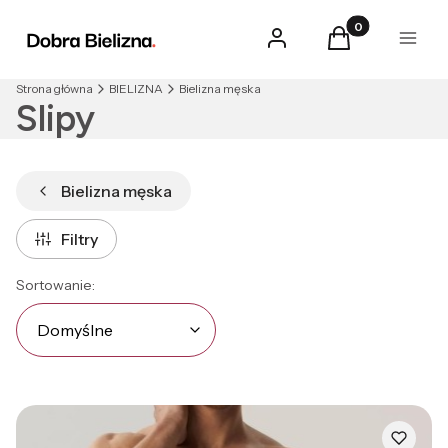
Produkty w kosz
Zaloguj się
Koszyk
Menu
Strona główna
BIELIZNA
Bielizna męska
Slipy
Bielizna męska
Filtry
Lista produktów
Domyślne
Sortowanie:
Domyślne