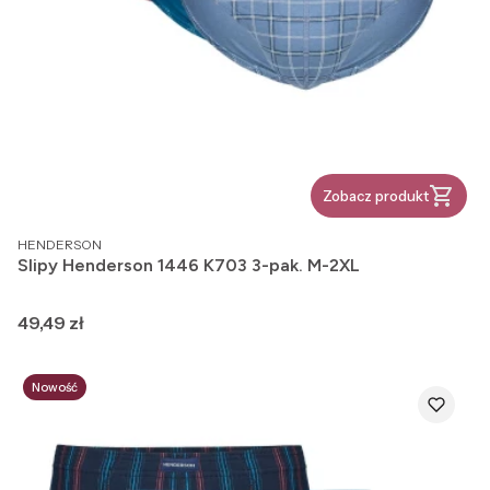
Zobacz produkt
PRODUCENT
HENDERSON
Slipy Henderson 1446 K703 3-pak. M-2XL
Cena
49,49 zł
Nowość