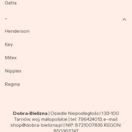
Gatta
_
Henderson
Key
Mitex
Nipplex
Regina
Dobra-Bielizna
| Osiedle Niepodległości 1 33-100
Tarnów, woj. małopolskie | tel: 796424013, e-mail:
shop@dobra-bielizna.pl | NIP: 8721007835 REGON:
850363747