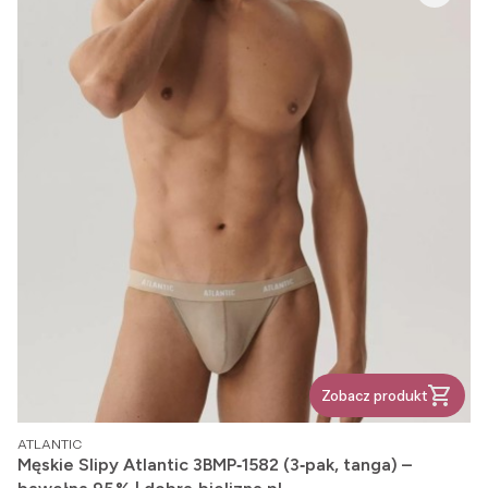
Zobacz produkt
PRODUCENT
ATLANTIC
Męskie Slipy Atlantic 3BMP‑1582 (3‑pak, tanga) –