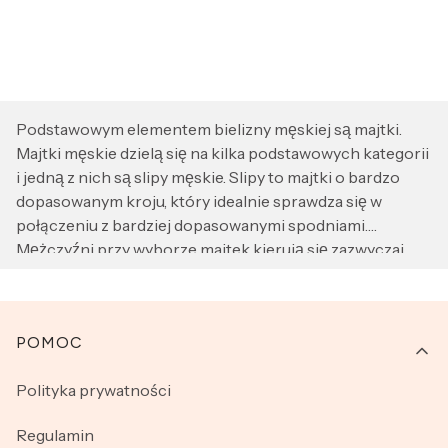
Podstawowym elementem bielizny męskiej są majtki.
Majtki męskie dzielą się na kilka podstawowych kategorii
i jedną z nich są slipy męskie. Slipy to majtki o bardzo
dopasowanym kroju, który idealnie sprawdza się w
połączeniu z bardziej dopasowanymi spodniami.
Mężczyźni przy wyborze majtek kierują się zazwyczaj
wygodą i stylem, dlatego slipy męskie są bardzo często
wybieranym modelem majtek. Są nie tylko wygodne, ale
dobrze dopasowane podkreślą atuty każdego
Linki w stopce
POMOC
mężczyzny. Zawsze należy pamiętać, że bielizna męska, w
tym slipy, powinny być wykonane z naturalnych
Polityka prywatności
materiałów. Najbardziej korzystne dla skóry będą modele
ze 100% bawełny. Dzięki temu zapewniamy sobie brak
Regulamin
podrażnień i pełną oddychalność i komfort. W ofercie