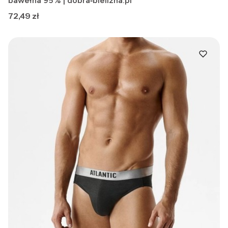
bawełna 95 % | dobra‑bielizna.pl
Cena
72,49 zł