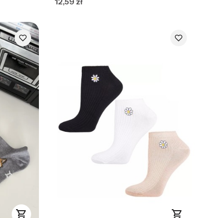
Cena
12,59 zł