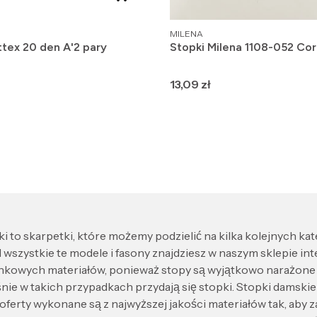
PRODUCENT
MILENA
ttex 20 den A'2 pary
Stopki Milena 1108-052 Cor
Cena
13,09 zł
to skarpetki, które możemy podzielić na kilka kolejnych kateg
 I wszystkie te modele i fasony znajdziesz w naszym sklepie i
ych materiałów, ponieważ stopy są wyjątkowo narażone na 
nie w takich przypadkach przydają się stopki. Stopki damskie i
erty wykonane są z najwyższej jakości materiałów tak, aby z