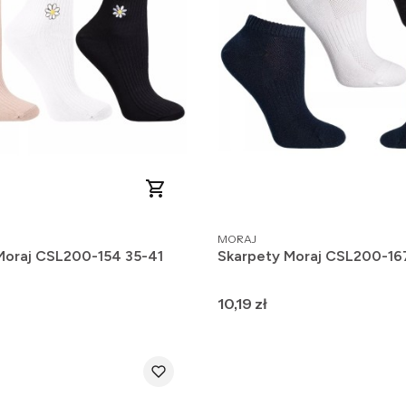
PRODUCENT
MORAJ
Moraj CSL200-154 35-41
Skarpety Moraj CSL200-16
Cena
10,19 zł