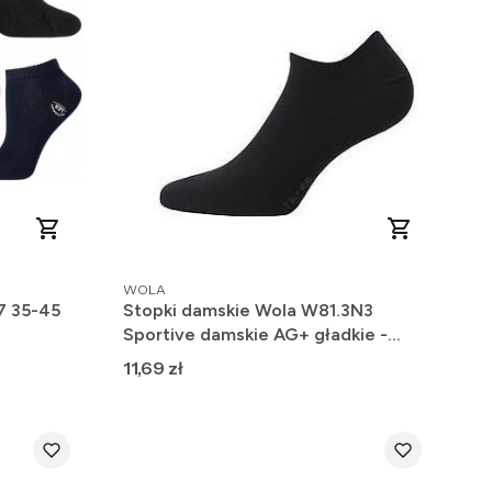
PRODUCENT
WOLA
7 35-45
Stopki damskie Wola W81.3N3
Sportive damskie AG+ gładkie -
sportowe
Cena
11,69 zł