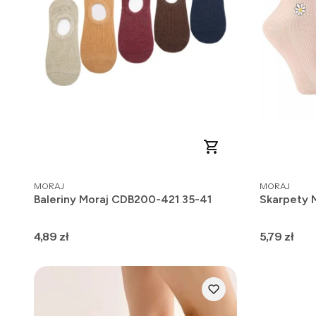
PRODUCENT
PRODUCENT
MORAJ
MORAJ
Baleriny Moraj CDB200-421 35-41
Skarpety 
Cena
Cena
4,89 zł
5,79 zł