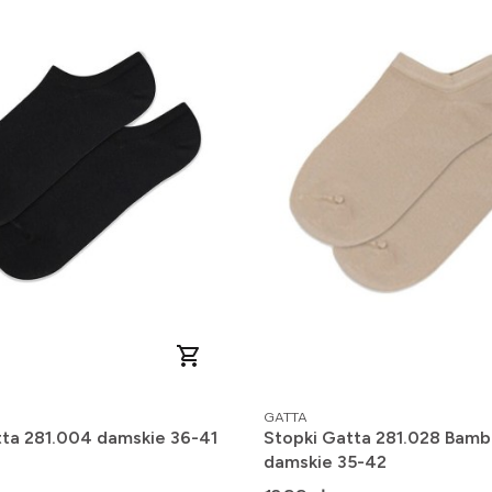
PRODUCENT
GATTA
tta 281.004 damskie 36-41
Stopki Gatta 281.028 Bambo
damskie 35-42