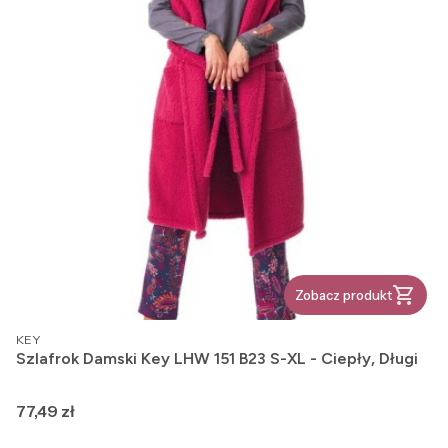
Zobacz produkt
PRODUCENT
KEY
Szlafrok Damski Key LHW 151 B23 S-XL - Ciepły, Długi
Cena
77,49 zł