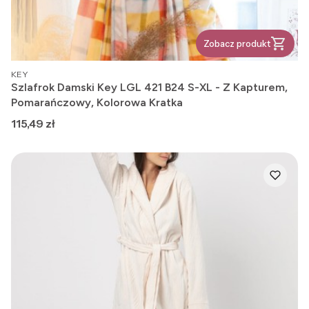
Zobacz produkt
PRODUCENT
KEY
Szlafrok Damski Key LGL 421 B24 S-XL - Z Kapturem,
Pomarańczowy, Kolorowa Kratka
Cena
115,49 zł