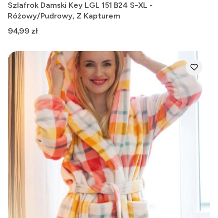
Szlafrok Damski Key LGL 151 B24 S-XL -
Różowy/Pudrowy, Z Kapturem
Cena
94,99 zł