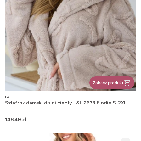
Zobacz produkt
PRODUCENT
L&L
Szlafrok damski długi ciepły L&L 2633 Elodie S-2XL
Cena
146,49 zł