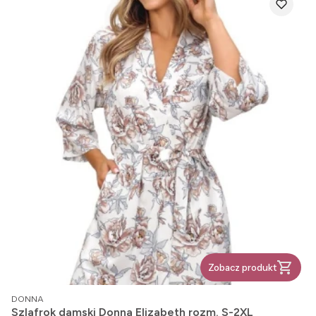
Zobacz produkt
PRODUCENT
DONNA
Szlafrok damski Donna Elizabeth rozm. S-2XL