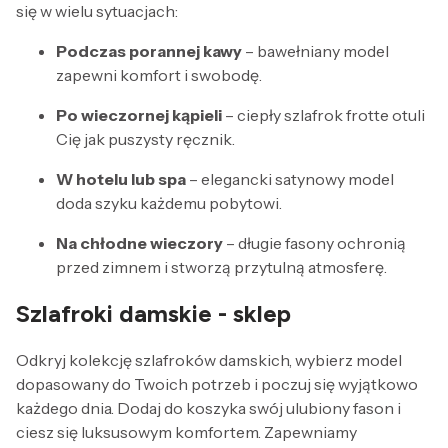
się w wielu sytuacjach:
Podczas porannej kawy
– bawełniany model
zapewni komfort i swobodę.
Po wieczornej kąpieli
– ciepły szlafrok frotte otuli
Cię jak puszysty ręcznik.
W hotelu lub spa
– elegancki satynowy model
doda szyku każdemu pobytowi.
Na chłodne wieczory
– długie fasony ochronią
przed zimnem i stworzą przytulną atmosferę.
Szlafroki damskie - sklep
Odkryj kolekcję szlafroków damskich, wybierz model
dopasowany do Twoich potrzeb i poczuj się wyjątkowo
każdego dnia. Dodaj do koszyka swój ulubiony fason i
ciesz się luksusowym komfortem. Zapewniamy