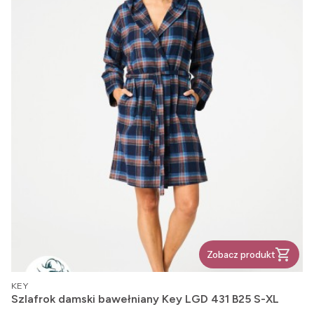
Zobacz produkt
PRODUCENT
KEY
Szlafrok damski bawełniany Key LGD 431 B25 S-XL