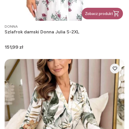
Zobacz produkt
PRODUCENT
DONNA
Szlafrok damski Donna Julia S-2XL
Cena
151,99 zł