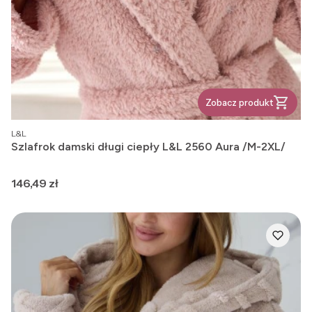
Zobacz produkt
PRODUCENT
L&L
Szlafrok damski długi ciepły L&L 2560 Aura /M-2XL/
Cena
146,49 zł