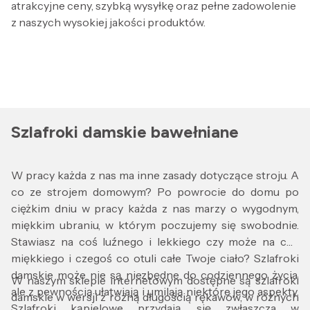
atrakcyjne ceny, szybką wysyłkę oraz pełne zadowolenie
z naszych wysokiej jakości produktów.
Szlafroki damskie bawełniane
W pracy każda z nas ma inne zasady dotyczące stroju. A
co ze strojem domowym? Po powrocie do domu po
ciężkim dniu w pracy każda z nas marzy o wygodnym,
miękkim ubraniu, w którym poczujemy się swobodnie.
Stawiasz na coś luźnego i lekkiego czy może na coś
miękkiego i czegoś co otuli całe Twoje ciało? Szlafroki
damskie może nie są niezbędne do codziennego życia,
W naszym sklepie internetowym dostępne są szlafroki
ale z pewnością ułatwiają i umilają niektóre jego aspekty.
damskie w wersji z różną długością rękawów, w różnych
Szlafroki kąpielowe przydają się zwłaszcza w