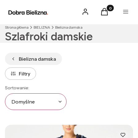
Produkty w kosz
Zaloguj się
Koszyk
Menu
Strona główna
BIELIZNA
Bielizna damska
Szlafroki damskie
Bielizna damska
Filtry
Lista produktów
Domyślne
Sortowanie:
Domyślne