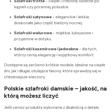
Szlafroki frotte
– ciepłe i chłonne, świetne po
kąpieli czy porannej pobudce.
Szlafroki satynowe
– eleganckie i lekkie,
doskonałe jako część bielizny nocnej.
Szlafroki welurowe
– miękkie, luksusowe i
przyjemne w dotyku.
Szlafroki kaszmirowe i jedwabne
– dla tych,
którzy cenią elegancję i wyjątkowy komfort.
Dostępne są zarówno krótkie modele, idealne na ciepłe
dni, jak i długie, otulające fasony, które sprawdzą się w
chłodniejsze wieczory.
Polskie szlafroki damskie – jakość, na
którą możesz liczyć
Jeśli cenisz produkty wykonane z dbałością o detale,