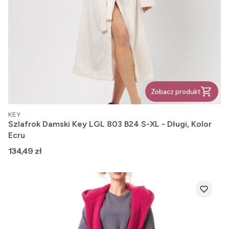
Zobacz produkt
PRODUCENT
KEY
Szlafrok Damski Key LGL 803 B24 S-XL - Długi, Kolor
Ecru
Cena
134,49 zł