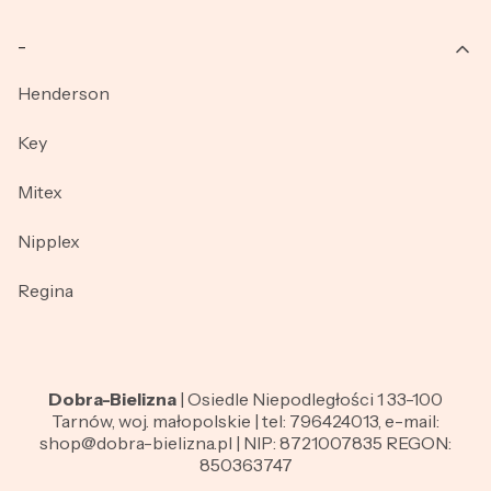
_
Henderson
Key
Mitex
Nipplex
Regina
Dobra-Bielizna
| Osiedle Niepodległości 1 33-100
Tarnów, woj. małopolskie | tel: 796424013, e-mail:
shop@dobra-bielizna.pl | NIP: 8721007835 REGON:
850363747