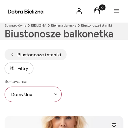
Produkty w kosz
Zaloguj się
Koszyk
Menu
Strona główna
BIELIZNA
Bielizna damska
Biustonosze i staniki
Biustonosze balkonetka
Biustonosze i staniki
Filtry
Lista produktów
Domyślne
Sortowanie:
Domyślne