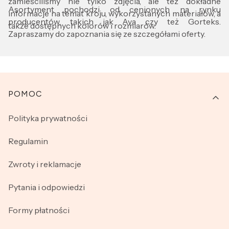
zamieściliśmy nie tylko zdjęcia, ale też dokładne
Asortyment pochodzi od cenionych na rynku
informacje na temat kroju, wykorzystanych materiałów, a
producentów, takich jak Ava czy też Gorteks.
także dostępnych kolorów i rozmiarów.
Zapraszamy do zapoznania się ze szczegółami oferty.
Linki w stopce
POMOC
Polityka prywatności
Regulamin
Zwroty i reklamacje
Pytania i odpowiedzi
Formy płatności