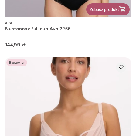
Zobacz produkt
PRODUCENT
AVA
Biustonosz full cup Ava 2256
Cena
144,99 zł
Bestseller