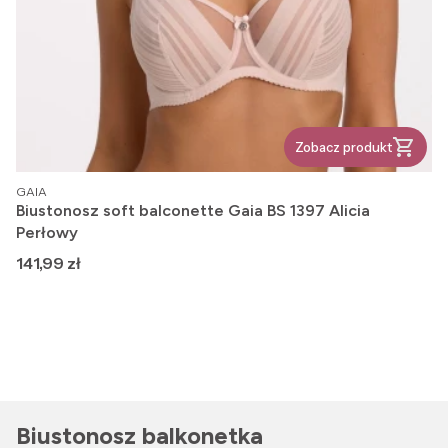
Zobacz produkt
PRODUCENT
GAIA
Biustonosz soft balconette Gaia BS 1397 Alicia
Perłowy
Cena
141,99 zł
Biustonosz balkonetka